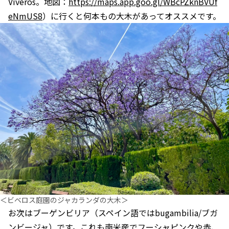
Viveros。地図：
https://maps.app.goo.gl/WBcPZknBVUf
eNmUS8
）に行くと何本もの大木があってオススメです。
＜ビベロス庭園のジャカランダの大木＞
お次はブーゲンビリア（スペイン語ではbugambilia/ブガ
ンビージャ）です。これも南米産でフーシャピンクや赤、