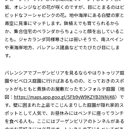
紫、オレンジなどの花が咲くのですが、目にとまるのはビ
ビッドなフーシャピンクの花。地中海岸にある白壁の家と
青空に見事にマッチします。鉢植えでも育てられるから
か、集合住宅のベランダからちょこっと顔を出しているこ
とも。ジャカランダ同様寒さには弱いそうで、南スペイン
や東海岸地方、バレアレス諸島などでたびたび目にしま
す。
バレンシアでブーゲンビリアを見るならやはりトゥリア庭
園やビベロス庭園に行けばあるものの、とっておきのスポ
ットがもともと貴族のお屋敷だったモンフォルテ庭園（地
図：
https://maps.app.goo.gl/SFb9yW9KZYB3NNjK6
）で
す。壁に囲まれた上品でこじんまりした庭園が隠れ家的ス
ポットとして人気で、お昼休みにはベンチに座ってランチ
を食べる人も。ここにはブーゲンビリアのトンネルがある
のでお花好きには必見です。トンネルの下にもベンチがあ