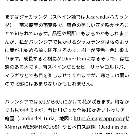
まずはジャカランダ（スペイン語ではJacaranda/ハカラン
ダ）。南米原産の落葉樹で、藤色の美しい花を咲かせるこ
とで知られています。品種や場所にもよるのかもしれませ
んが、私がバレンシアで見かけるジャカランダは桜のよう
に葉が出始める前に開花するので、樹上が藤色一色に染ま
ります。成長すると樹高が10m～15mになるそうで、存在
感のある木です。南スペインだとセビーリャやコルドバ、
マラガなどでも目を楽しませてくれますが、寒さには弱い
ので北部にはあまりないかもしれません。
バレンシアでは5月から6月にかけて花が咲きます。町なか
でも見かけますが、昔は川だった全長10㎞近いトゥリア
庭園（Jardín del Turia。地図：
https://maps.app.goo.gl/
XNmrzuWE56MHXCUo8
）やビベロス庭園（Jardines del