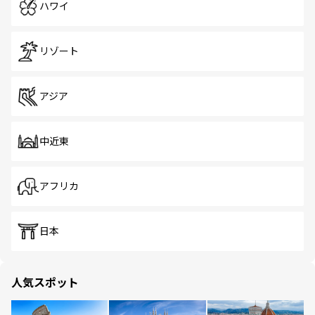
ハワイ
リゾート
アジア
中近東
アフリカ
日本
人気スポット