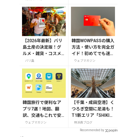
集者の旅の持ち物】
【2026年最新】バリ
韓国WOWPASSの購入
島土産の決定版！グ
方法・使い方を完全ガ
ルメ・雑貨・コスメ
イド！初めてでも迷わ
のおすすめ20選
ない
バリ島
ウェブマガジン
韓国旅行で便利なア
【千葉・成田空港】く
プリ7選！地図、翻
つろぎ空間に足湯も！
訳、交通もこれで安
T1新エリア「SHIKIS
心
AI GARDEN」
ウェブマガジン
特派員ブログ
Recommended by