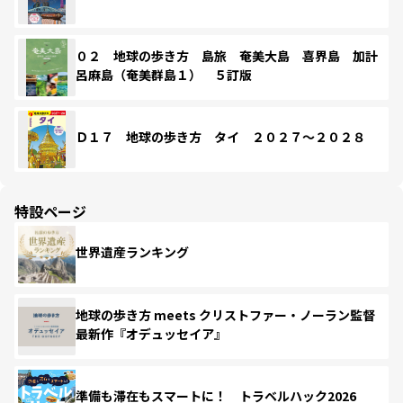
０２ 地球の歩き方 島旅 奄美大島 喜界島 加計
呂麻島（奄美群島１） ５訂版
Ｄ１７ 地球の歩き方 タイ ２０２７～２０２８
特設ページ
世界遺産ランキング
地球の歩き方 meets クリストファー・ノーラン監督
最新作『オデュッセイア』
準備も滞在もスマートに！ トラベルハック2026