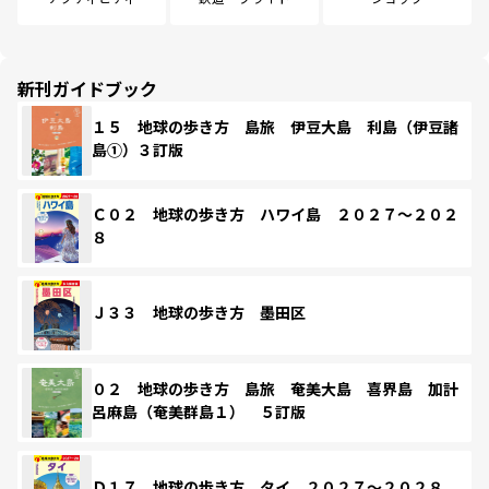
新刊ガイドブック
１５ 地球の歩き方 島旅 伊豆大島 利島（伊豆諸
島①）３訂版
Ｃ０２ 地球の歩き方 ハワイ島 ２０２７～２０２
８
Ｊ３３ 地球の歩き方 墨田区
０２ 地球の歩き方 島旅 奄美大島 喜界島 加計
呂麻島（奄美群島１） ５訂版
Ｄ１７ 地球の歩き方 タイ ２０２７～２０２８