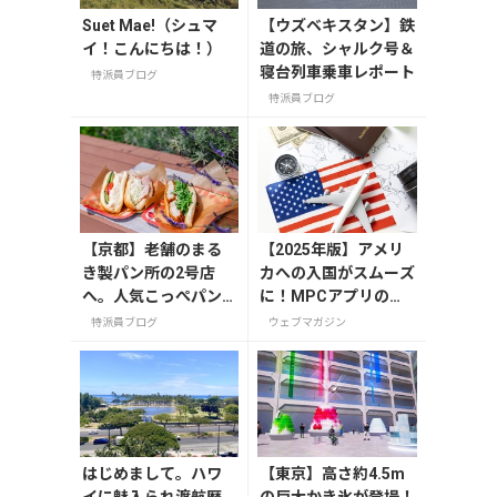
Suet Mae!（シュマ
【ウズベキスタン】鉄
イ！こんにちは！）
道の旅、シャルク号＆
寝台列車乗車レポート
特派員ブログ
特派員ブログ
【京都】老舗のまる
【2025年版】アメリ
き製パン所の2号店
カへの入国がスムーズ
へ。人気こっぺパン
に！MPCアプリの登
を市役所で味わう
録方法や使い方を解説
特派員ブログ
ウェブマガジン
はじめまして。ハワ
【東京】高さ約4.5m
イに魅入られ渡航歴