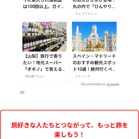
の巨大かき氷が登場！
は100回以上。ガイド
丸の内で「ひんやりＫ
ブックやコラム執
ＩＴＴＥ」が8月7日
ウェブマガジン
筆、ブログやインス
から開催
タグラムで、その魅力
や情報、過ごし方な
どを旅行者目線でお
届けしています、小笠
原リサと申します。私
【山梨】旅行で寄り
スペイン・マドリード
にとってハワイは、
たい！地元スーパー
のおすすめ観光スポッ
世界でいちばん居心
「オギノ」で買える
ト10選！絶対行くべ
地のよい島であり、癒
お土産4選
き名所を紹介
特派員ブログ
マドリード
しとパワーの充電ス
ポット！ 海で心身を
Recommended by
浄化し、山で深い癒
AD
しを感じ、空の青さ
と眩しい太陽に力を
いただく。ハワイの
人はみんな笑顔。そ
旅好きな人たちとつながって、もっと旅を
の表情を見ていると、
穏やかな
楽しもう！