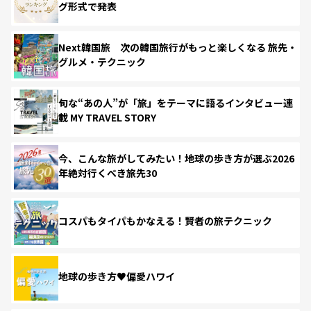
グ形式で発表
Next韓国旅 次の韓国旅行がもっと楽しくなる 旅先・
グルメ・テクニック
旬な“あの人”が「旅」をテーマに語るインタビュー連
載 MY TRAVEL STORY
今、こんな旅がしてみたい！地球の歩き方が選ぶ2026
年絶対行くべき旅先30
コスパもタイパもかなえる！賢者の旅テクニック
地球の歩き方♥偏愛ハワイ