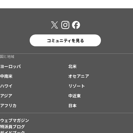
コミュニティを見る
国と地域
ヨーロッパ
北米
中南米
オセアニア
ハワイ
リゾート
アジア
中近東
アフリカ
日本
ウェブマガジン
特派員ブログ
ガイドブック