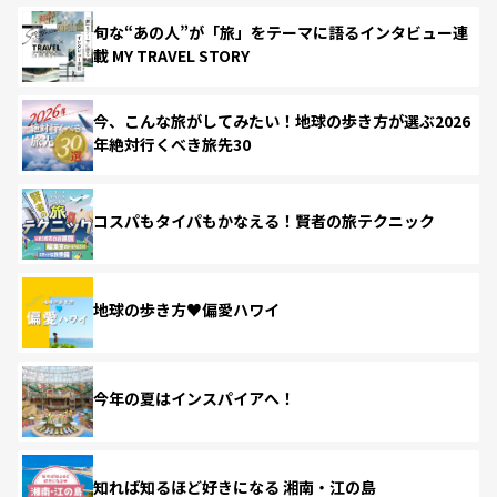
旬な“あの人”が「旅」をテーマに語るインタビュー連
載 MY TRAVEL STORY
今、こんな旅がしてみたい！地球の歩き方が選ぶ2026
年絶対行くべき旅先30
コスパもタイパもかなえる！賢者の旅テクニック
地球の歩き方♥偏愛ハワイ
今年の夏はインスパイアへ！
知れば知るほど好きになる 湘南・江の島