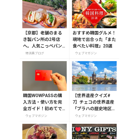
【京都】老舗のまる
おすすめ韓国グルメ！
き製パン所の2号店
現地で出合った「また
へ。人気こっぺパン
食べたい料理」20選
を市役所で味わう
特派員ブログ
ウェブマガジン
韓国WOWPASSの購
【世界遺産クイズ#
入方法・使い方を完
7】チェコの世界遺産
全ガイド！初めてで
「プラハの歴史地区」
も迷わない
を流れる川の名前は？
ウェブマガジン
ウェブマガジン