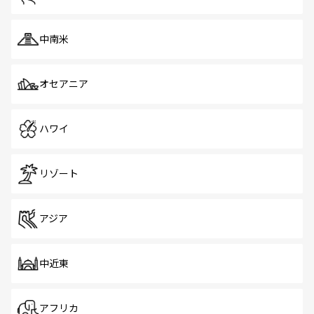
中南米
オセアニア
ハワイ
リゾート
アジア
中近東
アフリカ