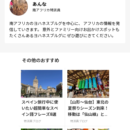
あんな
南アフリカ特派員
南アフリカのヨハネスブルグを中心に、 アフリカの情報を発
信していきます。 意外とファミリー向けお出かけスポットも
たくさんあるヨハネスブルグに ぜひ遊びにきてください。
その他のおすすめ
スペイン旅行中に使
【山形〜仙台】東北の
いたい超簡単なスペ
夏祭りシーズン到来！
イン語フレーズ8選
移動は「仙山線」と
「高速バス」どっちが
特派員ブログ
特派員ブログ
正解？