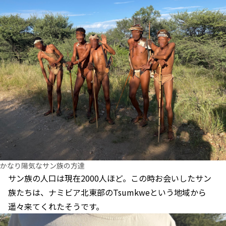
かなり陽気なサン族の方達
サン族の人口は現在2000人ほど。この時お会いしたサン
族たちは、
ナミビア北東部のTsumkweという地域
から
遥々来てくれたそうです。