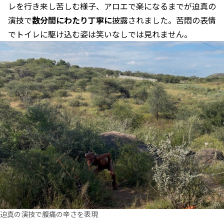
レを行き来し苦しむ様子、アロエで楽になるまでが迫真の
演技で
数分間にわたり丁寧に
披露されました。苦悶の表情
でトイレに駆け込む姿は笑いなしでは見れません。
迫真の演技で腹痛の辛さを表現