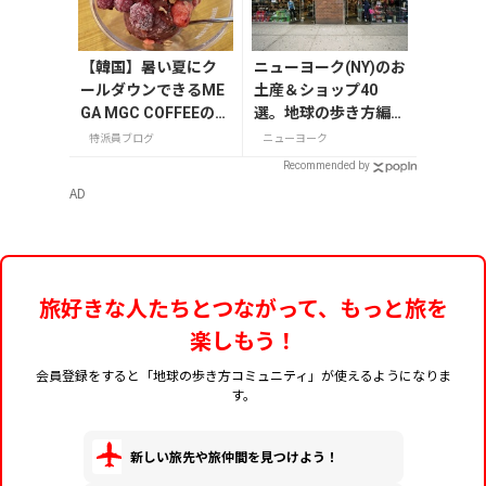
【韓国】暑い夏にク
ニューヨーク(NY)のお
ールダウンできるME
土産＆ショップ40
GA MGC COFFEEのデ
選。地球の歩き方編集
ザート
者セレクト！
特派員ブログ
ニューヨーク
Recommended by
AD
旅好きな人たちとつながって、もっと旅を
楽しもう！
会員登録をすると「地球の歩き方コミュニティ」が使えるようになりま
す。
新しい旅先や旅仲間を見つけよう！