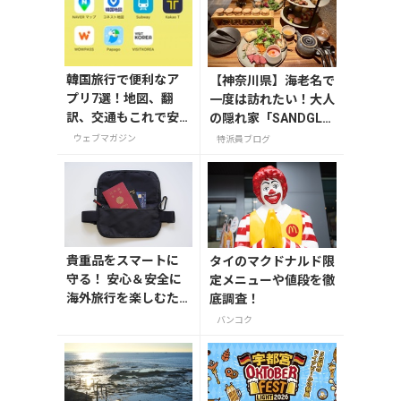
韓国旅行で便利なア
【神奈川県】海老名で
プリ7選！地図、翻
一度は訪れたい！大人
訳、交通もこれで安
の隠れ家「SANDGLA
心
SS 熾火」で味わうア
ウェブマガジン
特派員ブログ
フタヌーンティー
貴重品をスマートに
タイのマクドナルド限
守る！ 安心＆安全に
定メニューや値段を徹
海外旅行を楽しむた
底調査！
めのセキュリティー
バンコク
ポーチ