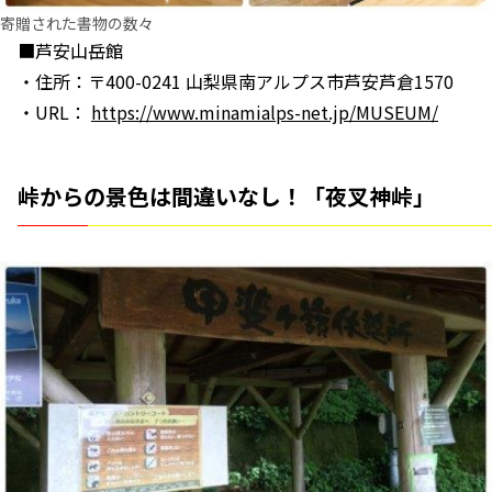
寄贈された書物の数々
■芦安山岳館
・住所：〒400-0241 山梨県南アルプス市芦安芦倉1570
・URL：
https://www.minamialps-net.jp/MUSEUM/
峠からの景色は間違いなし！「夜叉神峠」