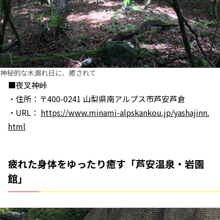
神秘的な木漏れ日に、癒されて
■夜叉神峠
・住所：〒400-0241 山梨県南アルプス市芦安芦倉
・URL：
https://www.minami-alpskankou.jp/yashajinn.
html
疲れた身体をゆったり癒す「芦安温泉・岩園
館」