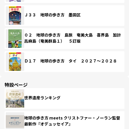
Ｊ３３ 地球の歩き方 墨田区
０２ 地球の歩き方 島旅 奄美大島 喜界島 加計
呂麻島（奄美群島１） ５訂版
Ｄ１７ 地球の歩き方 タイ ２０２７～２０２８
特設ページ
世界遺産ランキング
地球の歩き方 meets クリストファー・ノーラン監督
最新作『オデュッセイア』