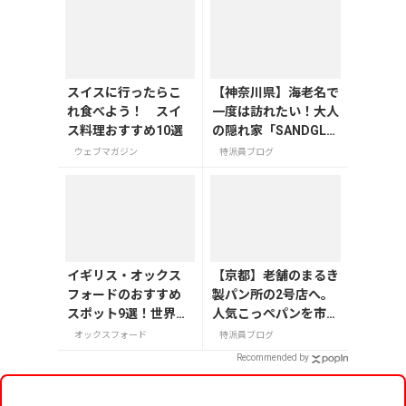
スイスに行ったらこ
【神奈川県】海老名で
れ食べよう！ スイ
一度は訪れたい！大人
ス料理おすすめ10選
の隠れ家「SANDGLA
SS 熾火」で味わうア
ウェブマガジン
特派員ブログ
フタヌーンティー
イギリス・オックス
【京都】老舗のまるき
フォードのおすすめ
製パン所の2号店へ。
スポット9選！世界の
人気こっぺパンを市役
英知が集う学問の町
所で味わう
オックスフォード
特派員ブログ
を巡る
Recommended by