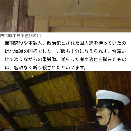
四六時中光る監視の目
無期懲役や重罪人、政治犯とされた囚人達を待っていたの
は北海道の開拓でした。ご飯も十分に与えられず、雪深い
地で凍えながらの重労働。逆らった者や逃亡を試みたもの
は、容赦なく斬り殺されたといいます。