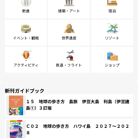
飲食
建築・アート
宿泊
イベント・観戦
世界遺産
リゾート
アクティビティ
鉄道・フライト
ショップ
新刊ガイドブック
１５ 地球の歩き方 島旅 伊豆大島 利島（伊豆諸
島①）３訂版
Ｃ０２ 地球の歩き方 ハワイ島 ２０２７～２０２
８