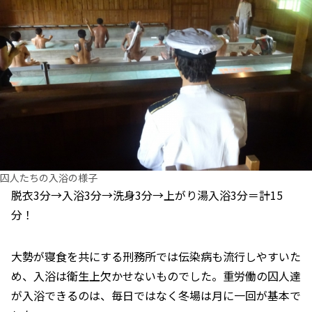
囚人たちの入浴の様子
脱衣3分→入浴3分→洗身3分→上がり湯入浴3分＝計15
分！
大勢が寝食を共にする刑務所では伝染病も流行しやすいた
め、入浴は衛生上欠かせないものでした。重労働の囚人達
が入浴できるのは、毎日ではなく冬場は月に一回が基本で