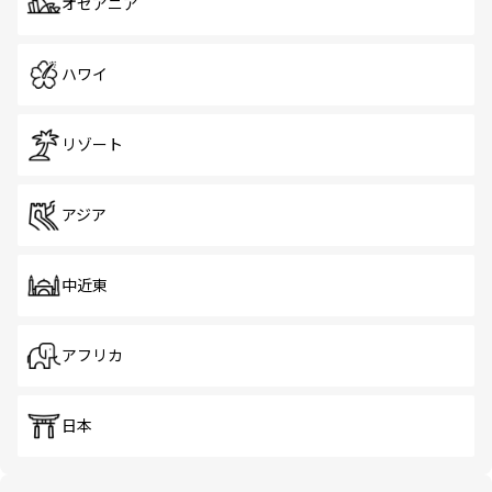
オセアニア
ハワイ
リゾート
アジア
中近東
アフリカ
日本