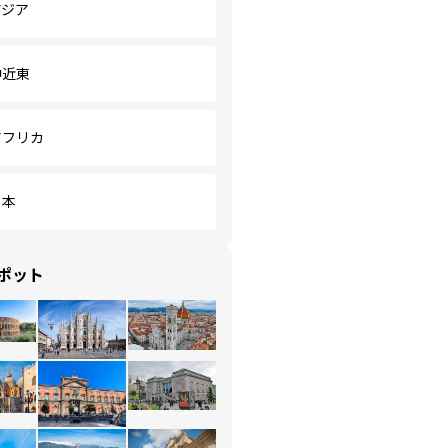
アジア
中近東
アフリカ
日本
ポット