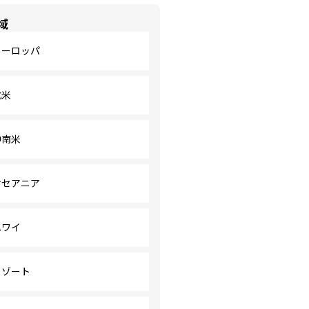
域
ヨーロッパ
北米
中南米
オセアニア
ハワイ
リゾート