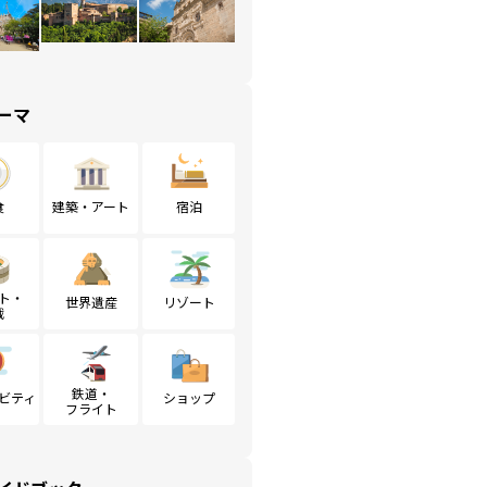
ーマ
食
建築・アート
宿泊
ト・
世界遺産
リゾート
戦
鉄道・
ビティ
ショップ
フライト