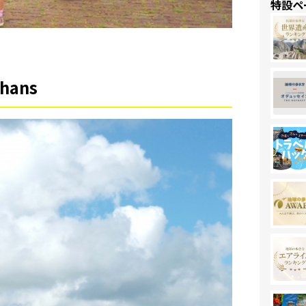
特設ペ
ans