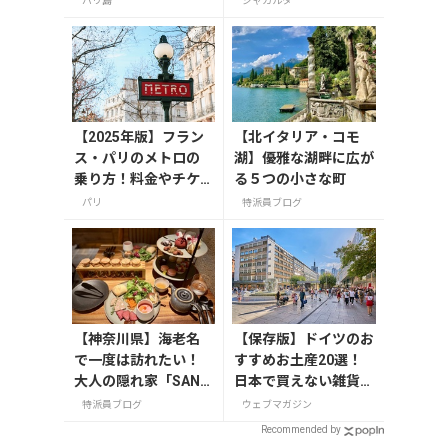
バリ島
ジャカルタ
った「Chic Mart」
【2025年版】フラン
【北イタリア・コモ
ス・パリのメトロの
湖】優雅な湖畔に広が
乗り方！料金やチケ
る５つの小さな町
ットの種類、注意点
パリ
特派員ブログ
を解説
【神奈川県】海老名
【保存版】ドイツのお
で一度は訪れたい！
すすめお土産20選！
大人の隠れ家「SAND
日本で買えない雑貨か
GLASS 熾火」で味わ
らお菓子まで徹底紹介
特派員ブログ
ウェブマガジン
うアフタヌーンティ
Recommended by
ー