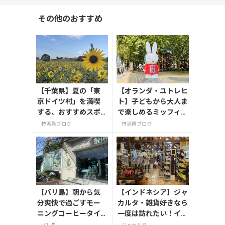
その他のおすすめ
【千葉県】夏の「東
【オランダ・ユトレヒ
京ドイツ村」を満喫
ト】子どもから大人ま
する、おすすめスポ
で楽しめるミッフィー
ット3選
ミュージアム！街中に
特派員ブログ
特派員ブログ
あるミッフィースポッ
トもご紹介
【バリ島】朝から気
【インドネシア】ジャ
分爽快で過ごすモー
カルタ・雑貨好きなら
ニングコーヒータイ
一度は訪れたい！イン
ム/サヌール
ドネシアの魅力が詰ま