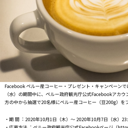
Facebook ペルー産コーヒー・プレゼント・キャンペーンでは、
（⽔）の期間中に、ペルー政府観光庁公式Facebookアカ
⽅の中から抽選で20名様にペルー産コーヒー（⾖200g）を
・期 間︓ 2020年10⽉1⽇（⽊）〜 2020年10⽉7⽇（⽔）2
・応募⽅法︓ ペルー政府観光庁公式Facebookページ（
http