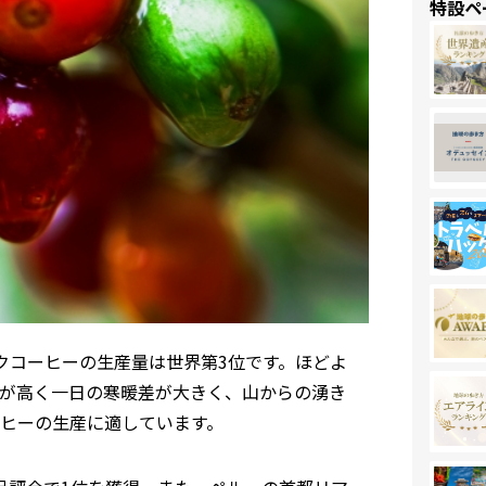
特設ペ
クコーヒーの⽣産量は世界第3位です。ほどよ
が⾼く⼀⽇の寒暖差が大きく、⼭からの湧き
ヒーの⽣産に適しています。