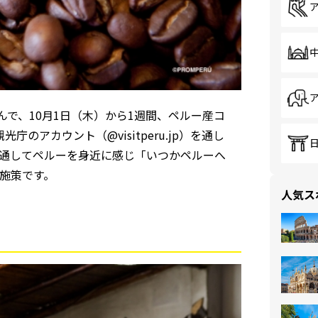
んで、10⽉1⽇（⽊）から1週間、ペルー産コ
庁のアカウント（@visitperu.jp）を通し
を通してペルーを身近に感じ「いつかペルーへ
施策です。
人気ス