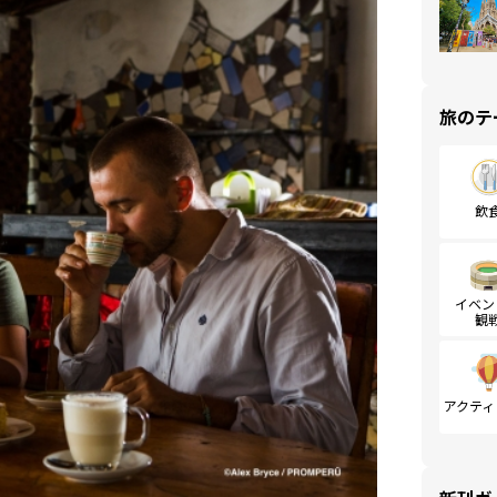
旅のテ
飲
イベン
観
アクティ