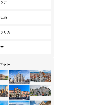
アジア
中近東
アフリカ
日本
ポット