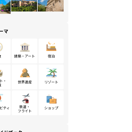
ーマ
食
建築・アート
宿泊
ト・
世界遺産
リゾート
戦
鉄道・
ビティ
ショップ
フライト