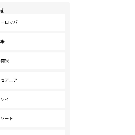
域
ヨーロッパ
北米
中南米
オセアニア
ハワイ
リゾート