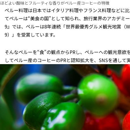
ほどよい酸味とフルーティな⾹りがペルー産コーヒーの特徴
ペルー料理は⽇本ではイタリア料理やフランス料理などに比
てペルーは“美⻝の国”として知られ、旅⾏業界のアカデミー
9』では、ペルーは8年連続「世界最優秀グルメ観光地賞（World’s Lead
9）」を受賞しています。
そんなペルーを“⻝”の観点からPRし、ペルーへの観光意欲
してペルー産のコーヒーのPRと認知拡⼤を、SNSを通して