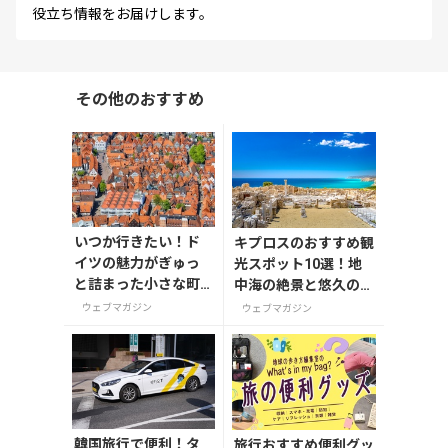
役立ち情報をお届けします。
その他のおすすめ
いつか行きたい！ド
キプロスのおすすめ観
イツの魅力がぎゅっ
光スポット10選！地
と詰まった小さな町7
中海の絶景と悠久の歴
選
史を巡る
ウェブマガジン
ウェブマガジン
韓国旅行で便利！タ
旅行おすすめ便利グッ