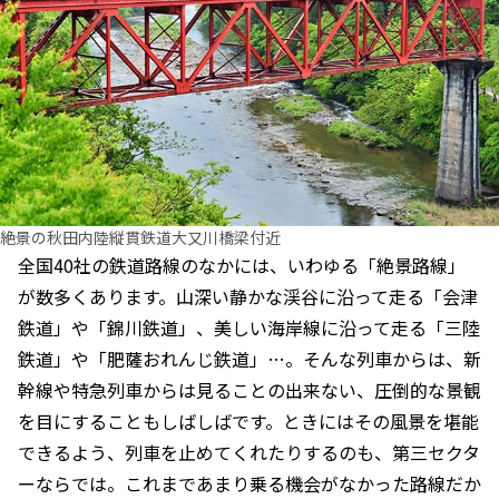
絶景の秋田内陸縦貫鉄道大又川橋梁付近
全国40社の鉄道路線のなかには、いわゆる「絶景路線」
が数多くあります。山深い静かな渓谷に沿って走る「会津
鉄道」や「錦川鉄道」、美しい海岸線に沿って走る「三陸
鉄道」や「肥薩おれんじ鉄道」…。そんな列車からは、新
幹線や特急列車からは見ることの出来ない、圧倒的な景観
を目にすることもしばしばです。ときにはその風景を堪能
できるよう、列車を止めてくれたりするのも、第三セクタ
ーならでは。これまであまり乗る機会がなかった路線だか