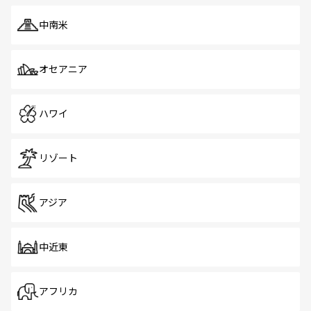
中南米
オセアニア
ハワイ
リゾート
アジア
中近東
アフリカ