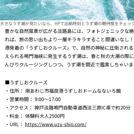
大きなうず潮が見たいなら、HPで出航時刻とうず潮の期待度をチェッ
豊かな自然風景が広がる淡路島には、フォトジェニックな絶
れば、旅の思い出もより一層キラキラすること間違いなし！
港発着の「うずしおクルーズ」で、自然の神秘に圧倒される
えられる鳴門海峡に発生するうず潮は、春と秋の大潮の際に
んびりクルージングしつつ、うず潮を間近で鑑賞しちゃいま
■うずしおクルーズ
・住所： 南あわじ市福良港うずしおドームなないろ館
・営業時間： 9:00〜17:00
・アクセス： 神戸淡路鳴門自動車道西淡三原IC車で約20分
・料金： 体験料大人2500円
・URL：
https://www.uzu-shio.com/