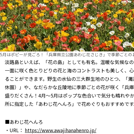
5月はポピーが見ごろ！「兵庫県立公園あわじ花さじき」で季節ごとの
淡路島といえば、「花の島」としても有名。温暖な気候なの
一面に咲く色とりどりの花と海のコントラストも美しく、心
ることができます。野生の水仙の三大群生地のひとつ、「灘黒
休園）」や、なだらかな丘陵地に季節ごとの花が咲く「兵庫
盛りだくさん！4月～5月はポップな色合いで気分も晴れや
所に指定した「あわじ花へんろ」で花めぐりもおすすめです
■あわじ花へんろ
・URL：
https://www.awajihanahenro.jp/