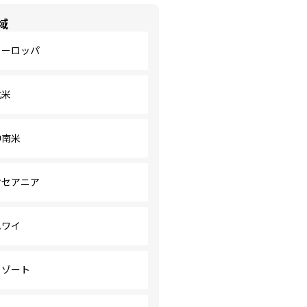
域
ヨーロッパ
北米
中南米
オセアニア
ハワイ
リゾート