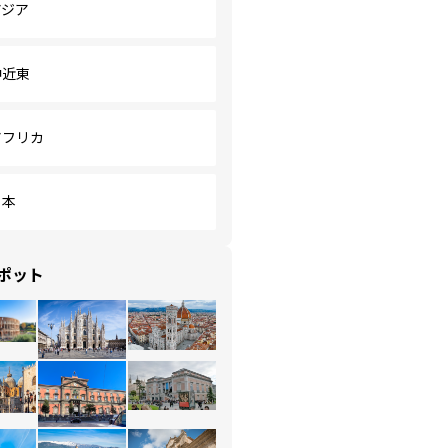
アジア
中近東
アフリカ
日本
ポット