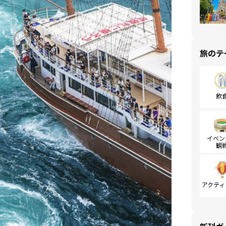
旅のテ
飲
イベン
観
アクティ