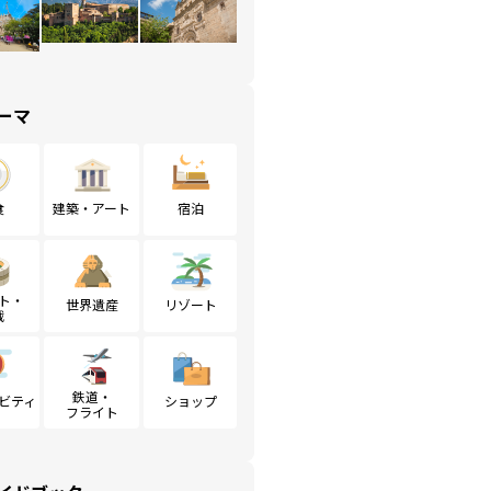
ーマ
食
建築・アート
宿泊
ト・
世界遺産
リゾート
戦
鉄道・
ビティ
ショップ
フライト