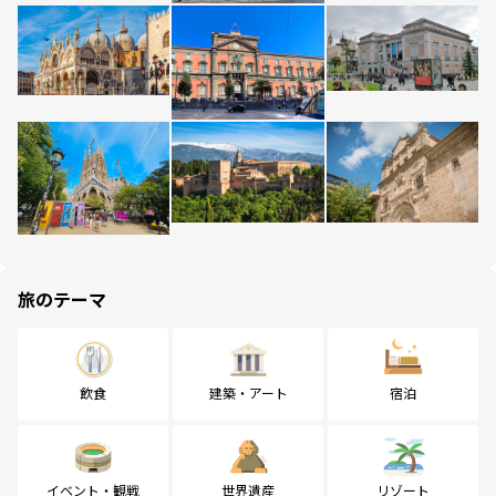
旅のテーマ
飲食
建築・アート
宿泊
イベント・観戦
世界遺産
リゾート