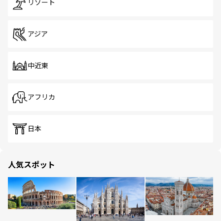
リゾート
アジア
中近東
アフリカ
日本
人気スポット