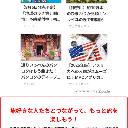
【8月6日発売予定】
【神奈川】約10万本
『地球の歩き方 川崎
のひまわりが見頃！ソ
市』予約受付中！初
レイユの丘で期間限定
回限定版は「ドラえ
「ひまわりグルメ」を
ニュース
ウェブマガジン
もん」特別カバー付
満喫しよう
き
通りいっぺんのバン
【2025年版】アメリ
コクはもう飽きた！
カへの入国がスムーズ
バンコクのディープ
に！MPCアプリの登
で穴場のおすすめス
録方法や使い方を解説
バンコク
ウェブマガジン
ポットはここだ！
Recommended by
旅好きな人たちとつながって、もっと旅を
楽しもう！