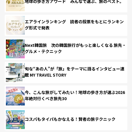
地球の歩き方アワード みんなで選ぶ、旅のベスト。
エアラインランキング 読者の投票をもとにランキン
グ形式で発表
Next韓国旅 次の韓国旅行がもっと楽しくなる 旅先・
グルメ・テクニック
旬な“あの人”が「旅」をテーマに語るインタビュー連
載 MY TRAVEL STORY
今、こんな旅がしてみたい！地球の歩き方が選ぶ2026
年絶対行くべき旅先30
コスパもタイパもかなえる！賢者の旅テクニック