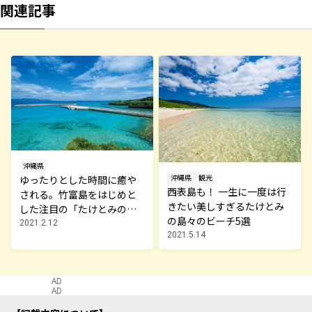
関連記事
沖縄県
沖縄県
観光
ゆったりとした時間に癒や
西表島も！ 一生に一度は行
される。竹富島をはじめと
きたい美しすぎるたけとみ
した注目の「たけとみの
の島々のビーチ5選
島々」風景9選
2021.2.12
2021.5.14
AD
AD