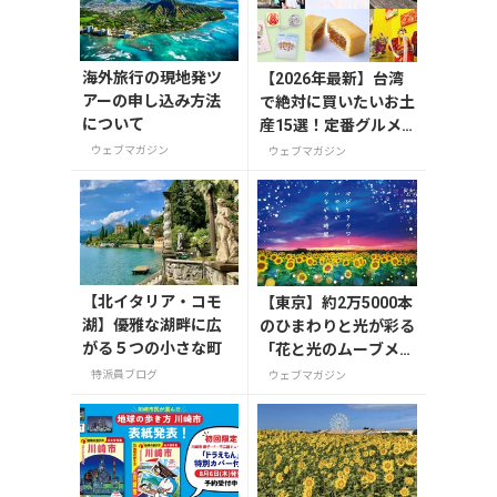
海外旅行の現地発ツ
【2026年最新】台湾
アーの申し込み方法
で絶対に買いたいお土
について
産15選！定番グルメ
やかわいい雑貨、限定
ウェブマガジン
ウェブマガジン
商品も紹介
【北イタリア・コモ
【東京】約2万5000本
湖】優雅な湖畔に広
のひまわりと光が彩る
がる５つの小さな町
「花と光のムーブメン
ト」が葛西臨海公園で
特派員ブログ
ウェブマガジン
7月31日から開催