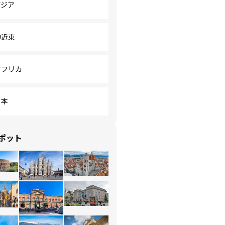
アジア
中近東
アフリカ
日本
ポット