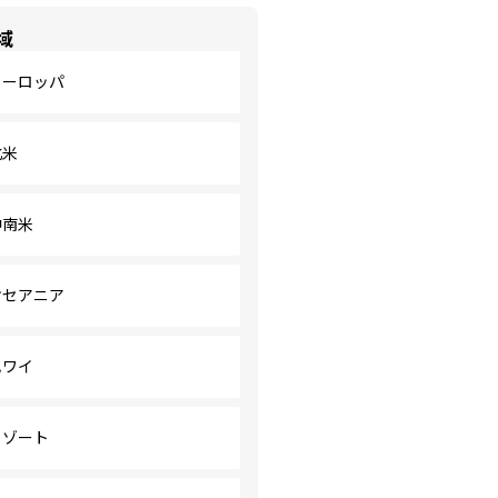
域
ヨーロッパ
北米
中南米
オセアニア
ハワイ
リゾート