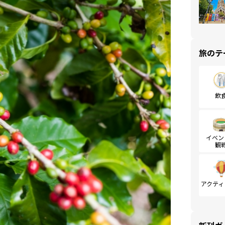
旅のテ
飲
イベン
観
アクティ