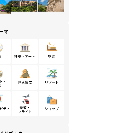
ーマ
食
建築・アート
宿泊
ト・
世界遺産
リゾート
戦
鉄道・
ビティ
ショップ
フライト