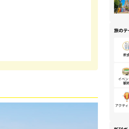
旅のテ
飲
イベン
観
アクティ