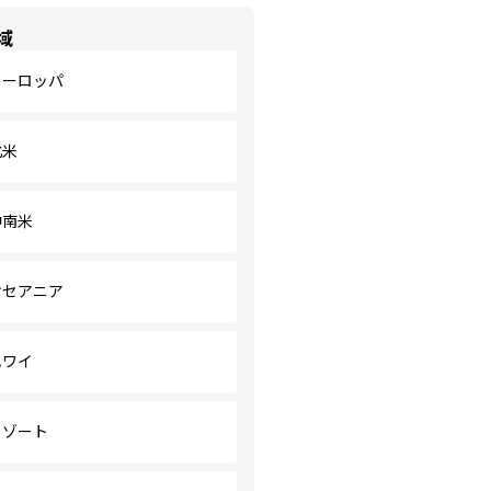
域
ヨーロッパ
北米
中南米
オセアニア
ハワイ
リゾート