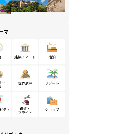
ーマ
食
建築・アート
宿泊
ト・
世界遺産
リゾート
戦
鉄道・
ビティ
ショップ
フライト