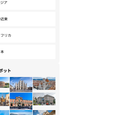
アジア
中近東
アフリカ
日本
ポット