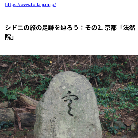
https://www.todaiji.or.jp/
シドニの旅の足跡を辿ろう：その2. 京都「法然
院」