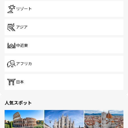
リゾート
アジア
中近東
アフリカ
日本
人気スポット