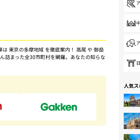
 東京の多摩地域 を徹底案内！ 高尾 や 御岳
ん詰まった全30市町村を網羅。あなたの知らな
ら
人気ス