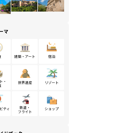
ーマ
食
建築・アート
宿泊
ト・
世界遺産
リゾート
戦
鉄道・
ビティ
ショップ
フライト