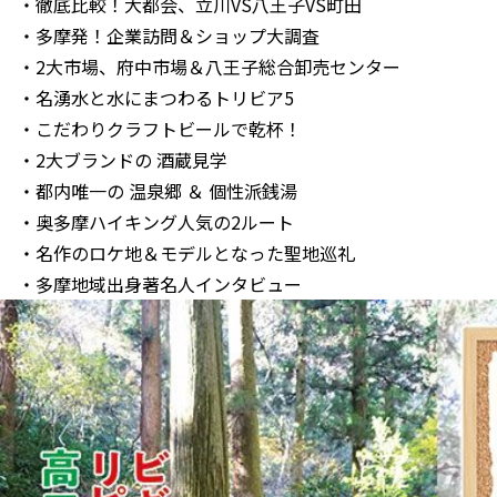
・徹底比較！大都会、立川VS八王子VS町田
・多摩発！企業訪問＆ショップ大調査
・2大市場、府中市場＆八王子総合卸売センター
・名湧水と水にまつわるトリビア5
・こだわりクラフトビールで乾杯！
・2大ブランドの 酒蔵見学
・都内唯一の 温泉郷 ＆ 個性派銭湯
・奥多摩ハイキング人気の2ルート
・名作のロケ地＆モデルとなった聖地巡礼
・多摩地域出身著名人インタビュー