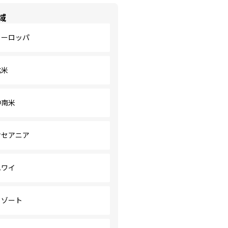
域
ヨーロッパ
北米
中南米
オセアニア
ハワイ
リゾート