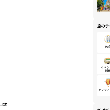
旅のテ
飲
イベン
観
アクティ
自然