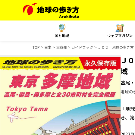
国と地域
ウェブマガジン
TOP
日本
東京都
ガイドブック
Ｊ０２ 地球の歩き
Ｊ０
域
高尾・
地球の
「地球
き、第
2022/