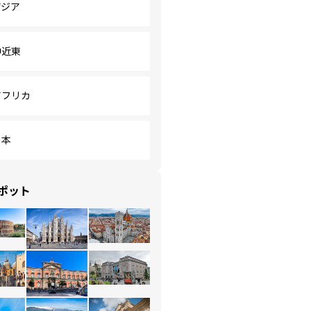
アジア
中近東
アフリカ
日本
ポット