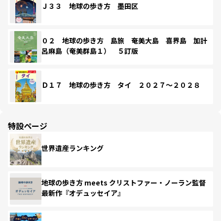
Ｊ３３ 地球の歩き方 墨田区
０２ 地球の歩き方 島旅 奄美大島 喜界島 加計
呂麻島（奄美群島１） ５訂版
Ｄ１７ 地球の歩き方 タイ ２０２７～２０２８
特設ページ
世界遺産ランキング
地球の歩き方 meets クリストファー・ノーラン監督
最新作『オデュッセイア』