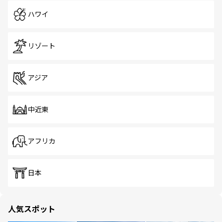
ハワイ
リゾート
アジア
中近東
アフリカ
日本
人気スポット