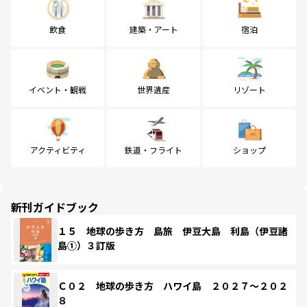
飲食
建築・アート
宿泊
イベント・観戦
世界遺産
リゾート
アクティビティ
鉄道・フライト
ショップ
新刊ガイドブック
１５ 地球の歩き方 島旅 伊豆大島 利島（伊豆諸
島①）３訂版
Ｃ０２ 地球の歩き方 ハワイ島 ２０２７～２０２
８