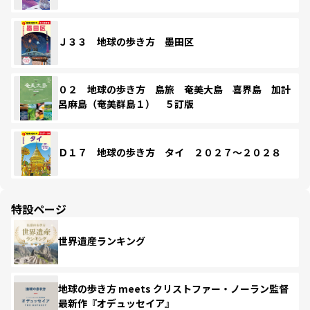
Ｊ３３ 地球の歩き方 墨田区
０２ 地球の歩き方 島旅 奄美大島 喜界島 加計
呂麻島（奄美群島１） ５訂版
Ｄ１７ 地球の歩き方 タイ ２０２７～２０２８
特設ページ
世界遺産ランキング
地球の歩き方 meets クリストファー・ノーラン監督
最新作『オデュッセイア』