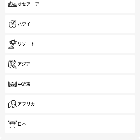
オセアニア
ハワイ
リゾート
アジア
中近東
アフリカ
日本