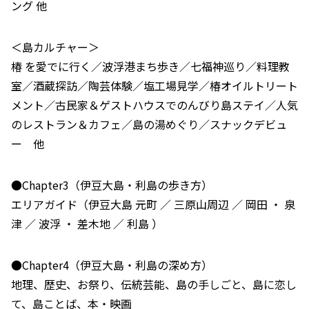
ング 他
＜島カルチャー＞
椿 を愛でに行く／波浮港まち歩き／七福神巡り／料理教
室／酒蔵探訪／陶芸体験／塩工場見学／椿オイルトリート
メント／古民家＆ゲストハウスでのんびり島ステイ／人気
のレストラン＆カフェ／島の湯めぐり／スナックデビュ
ー 他
●Chapter3（伊豆大島・利島の歩き方）
エリアガイド（伊豆大島 元町 ／ 三原山周辺 ／ 岡田 ・ 泉
津 ／ 波浮 ・ 差木地 ／ 利島 ）
●Chapter4（伊豆大島・利島の深め方）
地理、歴史、お祭り、伝統芸能、島の手しごと、島に恋し
て、島ことば、本・映画