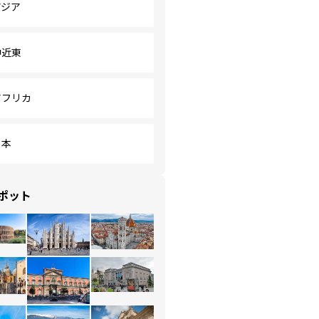
アジア
中近東
アフリカ
日本
ポット