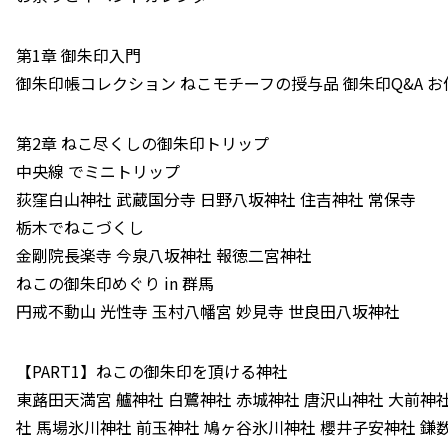
第1章 御朱印入門
御朱印帳コレクション ねこモチーフの授与品 御朱印Q&A お
第2章 ねこ尽くしの御朱印トリップ
中央線 でミニトリップ
荻窪白山神社 武蔵国分寺 日野八坂神社 住吉神社 常保寺
栃木でねこづくし
金剛院長楽寺 今泉八坂神社 報徳二宮神社
ねこの御朱印めぐり in 群馬
円戒不動山 光性寺 玉村八幡宮 妙見寺 世良田八坂神社
【PART1】ねこの御朱印を頂ける神社
東蕗田天満宮 艫神社 白鷺神社 赤城神社 唐沢山神社 大前神
社 馬場氷川神社 前玉神社 鳩ヶ谷氷川神社 櫻井子安神社 鎌