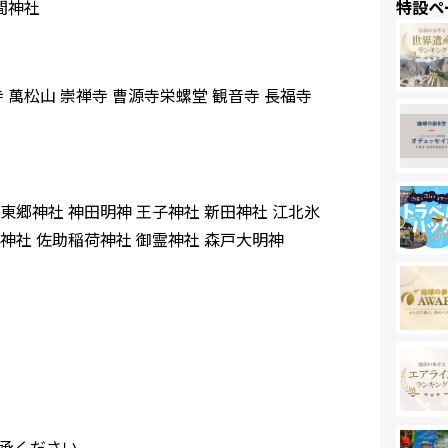
特設ペ
間神社
 萬松山 崇禅寺 曹源寺栄螺堂 観音寺 長福寺
東郷神社 神田明神 王子神社 新田神社 江北氷
神社 佐助稲荷神社 御霊神社 森戸大明神
承ください。