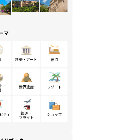
ーマ
食
建築・アート
宿泊
ト・
世界遺産
リゾート
戦
鉄道・
ビティ
ショップ
フライト