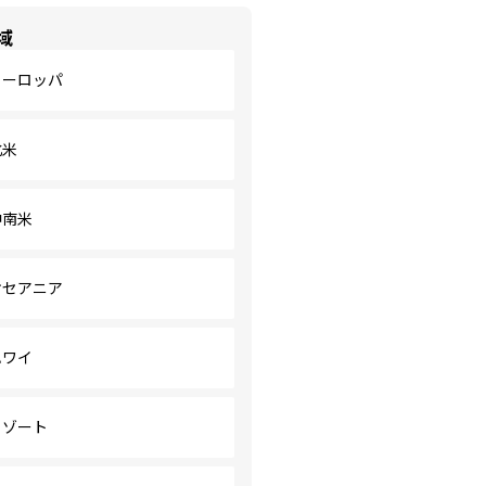
域
ヨーロッパ
北米
中南米
オセアニア
ハワイ
リゾート