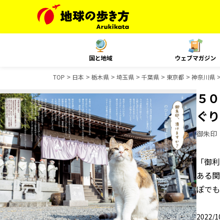
国と地域
ウェブマガジン
TOP
日本
栃木県
埼玉県
千葉県
東京都
神奈川県
５０
ぐり
御朱印
「御利
ある関
ぽでも
2022/