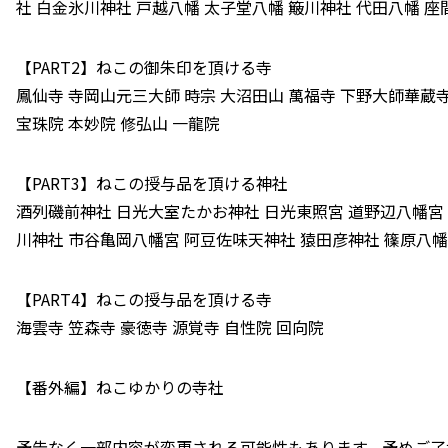
社 白金氷川神社 戸越八幡 太子堂八幡 簸川神社 代田八幡 座
【PART2】ねこの御朱印を頂ける寺
鳳仙寺 寺岡山元三大師 時宗 大沼田山 萬福寺 下野大師華蔵寺
宝珠院 本妙院 修弘山 一龍院
【PART3】ねこの授与品を頂ける神社
酒列磯前神社 日光大室たかお神社 日光東照宮 道野辺八幡宮 
川神社 市谷亀岡八幡宮 阿豆佐味天神社 猿田彦神社 篠原八幡
【PART4】ねこの授与品を頂ける寺
海雲寺 笠森寺 豪徳寺 源覚寺 自性院 回向院
【番外編】ねこゆかりの寺社
予告なく一部内容が変更される可能性もあります。予めご了