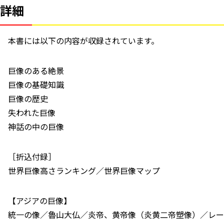
詳細
本書には以下の内容が収録されています。
巨像のある絶景
巨像の基礎知識
巨像の歴史
失われた巨像
神話の中の巨像
［折込付録］
世界巨像高さランキング／世界巨像マップ
【アジアの巨像】
統一の像／魯山大仏／炎帝、黄帝像（炎黄二帝塑像）／レー