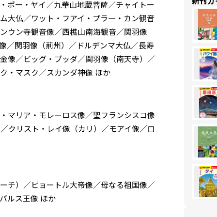
新刊ガ
・ポー・ヤイ／九華山地蔵菩薩／チャイトー
ム大仏／ワット・フアイ・プラー・カン観音
ンウン寺観音像／西樵山南海観音／関羽像
像／関羽像（荊州）／ドルデンマ大仏／長寿
金像／ビッグ・ブッダ／関羽像（南天寺）／
ク・マスク／スカンダ神像 ほか
・マリア・モレーロス像／聖フランシスコ像
／クリスト・レイ像（カリ）／モアイ像／ロ
ーチ）／ピョートル大帝像／母なる祖国像／
バルス王像 ほか