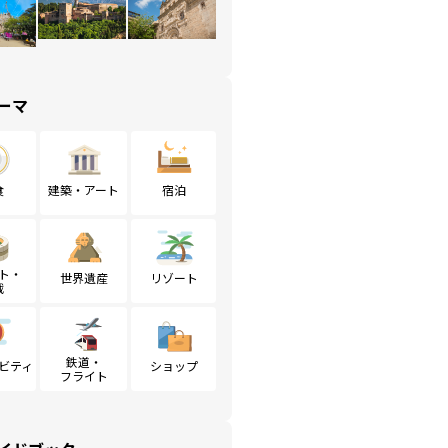
ーマ
食
建築・アート
宿泊
ト・
世界遺産
リゾート
戦
鉄道・
ビティ
ショップ
フライト