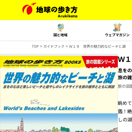
国と地域
ウェブマガジン
TOP
ガイドブック
Ｗ１９ 世界の魅力的なビーチと湖
Ｗ
息をの
旅の雑
旅の図
眺めて
鑑！絶
しの湖