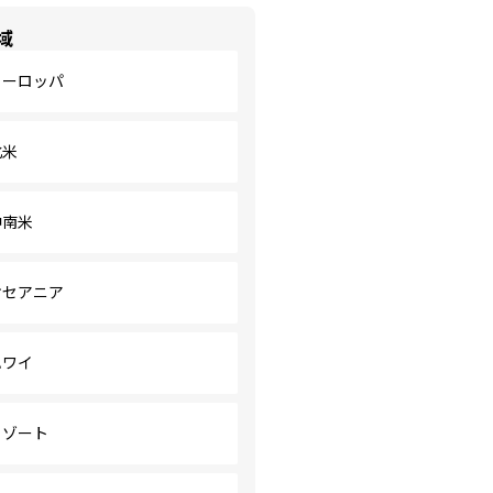
域
ヨーロッパ
北米
中南米
オセアニア
ハワイ
リゾート