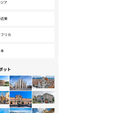
アジア
中近東
アフリカ
日本
ポット