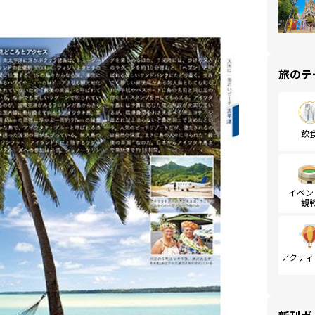
旅のテ
飲
イベン
観
アクティ