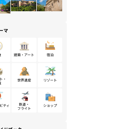
ーマ
食
建築・アート
宿泊
ト・
世界遺産
リゾート
戦
鉄道・
ビティ
ショップ
フライト