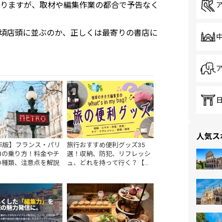
りますが、取材や編集作業の都合で予告なく
頃店頭に並ぶのか、正しくは最寄りの書店に
人気ス
5年版】フランス・パリ
旅行おすすめ便利グッズ35
ロの乗り方！料金やチ
選！収納、防犯、リフレッシ
の種類、注意点を解説
ュ、どれを持って行く？【編
集者の旅の持ち物】