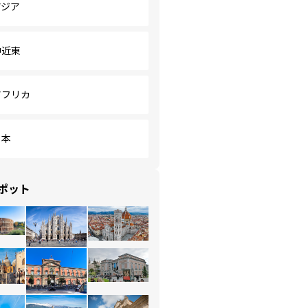
アジア
中近東
アフリカ
日本
ポット