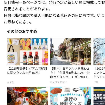
新刊情報一覧ページでは、発行予定が新しい順に掲載してお
変更されることがあります。
日付は概ね書店で購入可能になる見込みの日にちです。いつ
お尋ねください。
その他のおすすめ
【2025年最新】グアムで絶対
【熊本】台南グルメを味わお
【202
に買いたいお土産15選！
う！「台湾祭in熊本2026－台
のメト
南ランタン祭－」が8月8日か
ケット
ら開催の画像一覧
グアム
ウェブマガジン
パリ