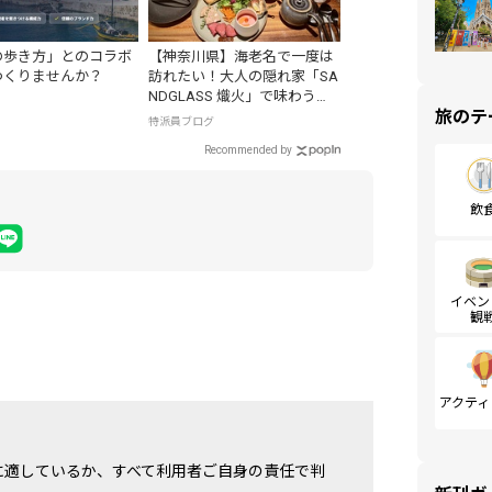
の歩き方」とのコラボ
【神奈川県】海老名で一度は
つくりませんか？
訪れたい！大人の隠れ家「SA
NDGLASS 熾火」で味わうア
旅のテ
フタヌーンティー
特派員ブログ
Recommended by
飲
イベン
観
アクティ
に適しているか、すべて利用者ご自身の責任で判