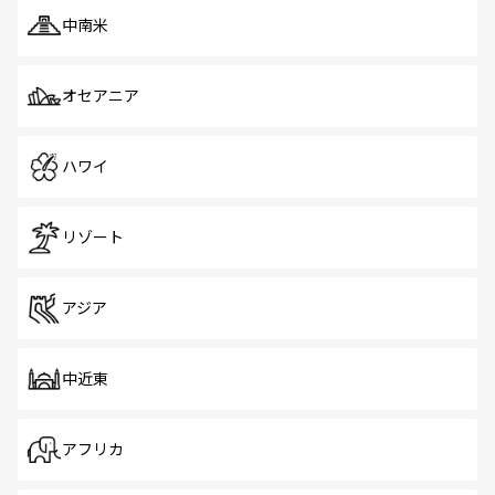
中南米
オセアニア
ハワイ
リゾート
アジア
中近東
アフリカ