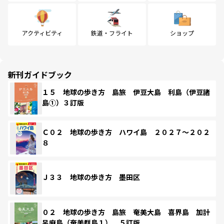
アクティビティ
鉄道・フライト
ショップ
新刊ガイドブック
１５ 地球の歩き方 島旅 伊豆大島 利島（伊豆諸
島①）３訂版
Ｃ０２ 地球の歩き方 ハワイ島 ２０２７～２０２
８
Ｊ３３ 地球の歩き方 墨田区
０２ 地球の歩き方 島旅 奄美大島 喜界島 加計
呂麻島（奄美群島１） ５訂版