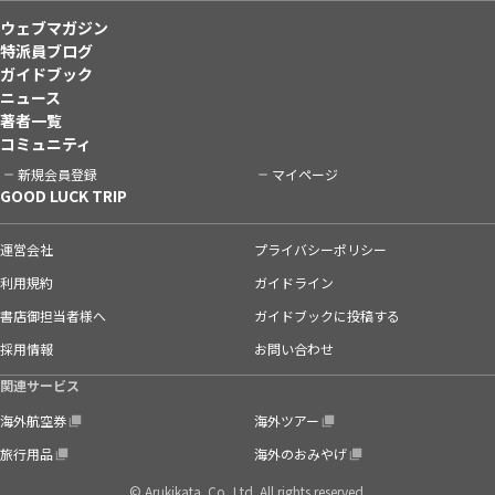
ウェブマガジン
特派員ブログ
ガイドブック
ニュース
著者一覧
コミュニティ
新規会員登録
マイページ
GOOD LUCK TRIP
運営会社
プライバシーポリシー
利用規約
ガイドライン
書店御担当者様へ
ガイドブックに投稿する
採用情報
お問い合わせ
関連サービス
海外航空券
海外ツアー
旅行用品
海外のおみやげ
© Arukikata. Co.,Ltd. All rights reserved.