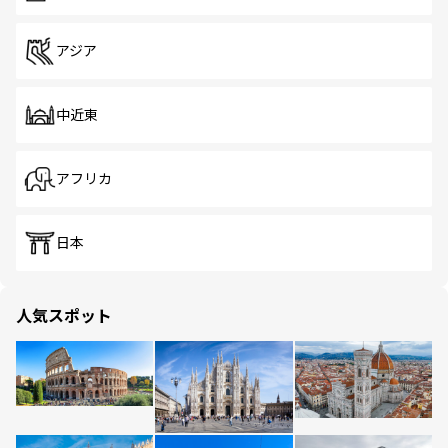
アジア
中近東
アフリカ
日本
人気スポット