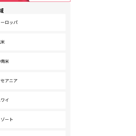
域
ヨーロッパ
北米
中南米
オセアニア
ハワイ
リゾート