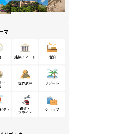
ーマ
食
建築・アート
宿泊
ト・
世界遺産
リゾート
戦
鉄道・
ビティ
ショップ
フライト