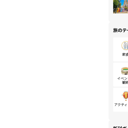
旅のテ
飲
イベン
観
アクティ