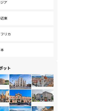
アジア
中近東
アフリカ
日本
ポット