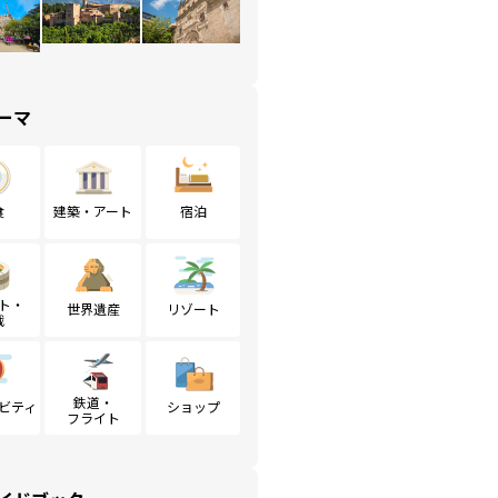
ーマ
食
建築・アート
宿泊
ト・
世界遺産
リゾート
戦
鉄道・
ビティ
ショップ
フライト