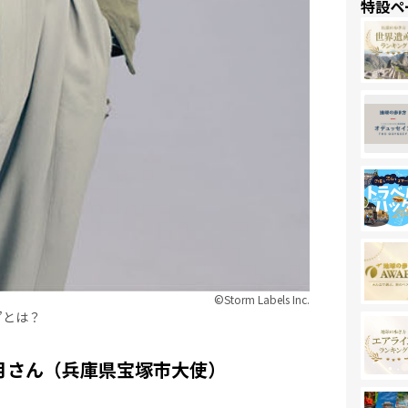
特設ペ
©︎Storm Labels Inc.
”とは？
月さん（兵庫県宝塚市大使）