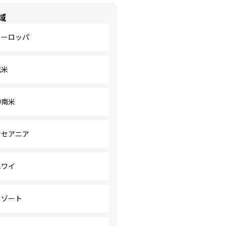
域
ヨーロッパ
北米
中南米
オセアニア
ハワイ
リゾート