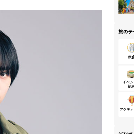
旅のテ
飲
イベン
観
アクティ