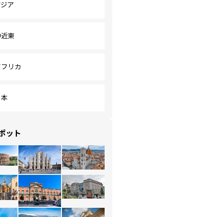
アジア
中近東
アフリカ
日本
ポット