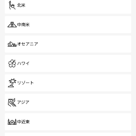
北米
中南米
オセアニア
ハワイ
リゾート
アジア
中近東