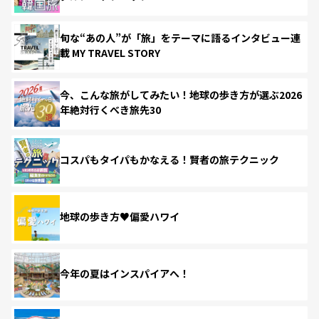
旬な“あの人”が「旅」をテーマに語るインタビュー連
載 MY TRAVEL STORY
今、こんな旅がしてみたい！地球の歩き方が選ぶ2026
年絶対行くべき旅先30
コスパもタイパもかなえる！賢者の旅テクニック
地球の歩き方♥偏愛ハワイ
今年の夏はインスパイアへ！