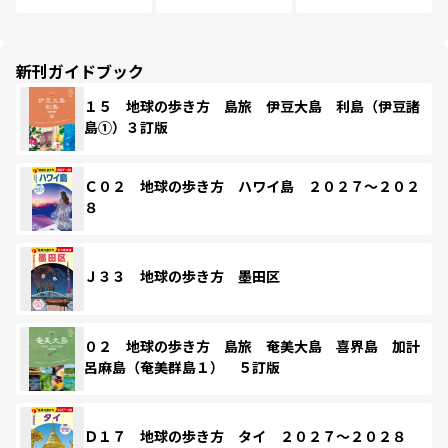
新刊ガイドブック
１５ 地球の歩き方 島旅 伊豆大島 利島（伊豆諸
島①）３訂版
Ｃ０２ 地球の歩き方 ハワイ島 ２０２７～２０２
８
Ｊ３３ 地球の歩き方 墨田区
０２ 地球の歩き方 島旅 奄美大島 喜界島 加計
呂麻島（奄美群島１） ５訂版
Ｄ１７ 地球の歩き方 タイ ２０２７～２０２８