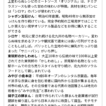
上変わらぬレシピのミートソース「オリジナル」は、ドミグ
ラスソースも使った甘めの味わいが特徴。具材を挟むパンに
は「シロヤ」のパンが使われている
シャボン玉石けん
明治43年創業。昭和49年から無添加せ
っけんを作り続けている。完全予約制の工場見学ではここで
しか買えない見学オリジナル製品などをお得に購入すること
ができる
シロヤ
地元に愛され続ける北九州の名物ベーカリー。変わ
らぬ味を求めるファンや観光客で週末には長い行列ができる
こともしばしば。パリッとした生地の中に練乳がたっぷり詰
まった「サニーパン」がいち押し
東筑軒のかしわめし
大正10年から伝統の味で100年以上愛
されてきた東筑軒の「かしわめし」。折尾駅の名物となった
駅ホームでの立ち売りスタイルを守り続け、北九州のソウル
フードとして親しまれている
みやび 小倉本店
平成6年オープンのレンタル衣裳店。毎年
ド派手な衣装に身を包む若者に国内外から注目が集まる北九
州市の成人式。その立役者である代表の池田雅さんは地元の
若者から“みやび先生”と慕われている
揚子江の豚まん
台湾で作られていた豚まんを創業者が試行
錯誤を繰り返しながら日本人向けに改良して誕生。モチモチ
の皮と、豚肉と玉ねぎのうま味たっぷりのあんが相性抜群