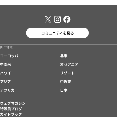
コミュニティを見る
国と地域
ヨーロッパ
北米
中南米
オセアニア
ハワイ
リゾート
アジア
中近東
アフリカ
日本
ウェブマガジン
特派員ブログ
ガイドブック