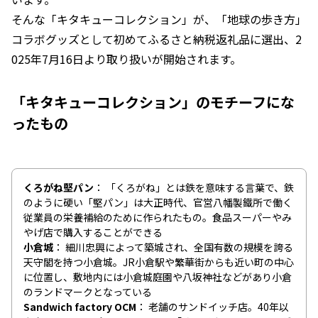
そんな「キタキューコレクション」が、「地球の歩き方」
コラボグッズとして初めてふるさと納税返礼品に選出、2
025年7月16日より取り扱いが開始されます。
「キタキューコレクション」のモチーフにな
ったもの
くろがね堅パン
「くろがね」とは鉄を意味する言葉で、鉄
のように硬い「堅パン」は大正時代、官営八幡製鐵所で働く
従業員の栄養補給のために作られたもの。食品スーパーやみ
やげ店で購入することができる
小倉城
細川忠興によって築城され、全国有数の規模を誇る
天守閣を持つ小倉城。JR小倉駅や繁華街からも近い町の中心
に位置し、敷地内には小倉城庭園や八坂神社などがあり小倉
のランドマークとなっている
Sandwich factory OCM
老舗のサンドイッチ店。40年以