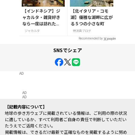
【インドネシア】ジ
【北イタリア・コモ
ャカルタ・雑貨好き
湖】優雅な湖畔に広が
なら一度は訪れた
る５つの小さな町
い！インドネシアの
ジャカルタ
特派員ブログ
魅力が詰まった「Chi
Recommended by
c Mart」
SNSでシェア
AD
AD
AD
記載内容について
地球の歩き方ウェブに掲載されている情報は、ご利用の際の状況
に適しているか、すべて利用者ご自身の責任で判断していただい
たうえでご活用ください。
掲載情報は、できるだけ最新で正確なものを掲載するように努め