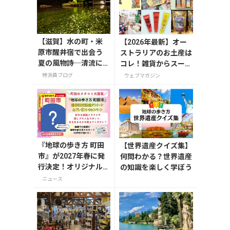
【滋賀】水の町・米
【2026年最新】オー
原市醒井宿で出会う
ストラリアのお土産は
夏の風物詩─清流に
コレ！雑貨からスーパ
揺れる梅花藻（8/24
ーでも買えるグルメま
特派員ブログ
ウェブマガジン
までライトアップ実
で13選
施中）
『地球の歩き方 町田
【世界遺産クイズ集】
市』が2027年春に発
何問わかる？世界遺産
行決定！オリジナル
の知識を楽しく学ぼう
グッズが当たる発行
ニュース
記念アンケート実施
中