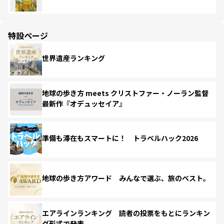
特設ページ
世界遺産ランキング
地球の歩き方 meets クリストファー・ノーラン監督
最新作『オデュッセイア』
準備も滞在もスマートに！ トラベルハック2026
地球の歩き方アワード みんなで選ぶ、旅のベスト。
エアラインランキング 読者の投票をもとにランキン
グ形式で発表