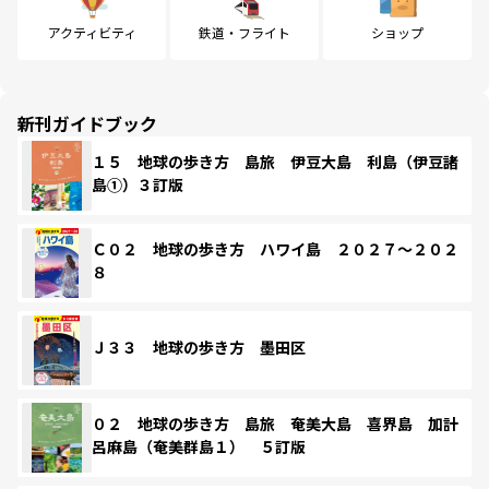
アクティビティ
鉄道・フライト
ショップ
新刊ガイドブック
１５ 地球の歩き方 島旅 伊豆大島 利島（伊豆諸
島①）３訂版
Ｃ０２ 地球の歩き方 ハワイ島 ２０２７～２０２
８
Ｊ３３ 地球の歩き方 墨田区
０２ 地球の歩き方 島旅 奄美大島 喜界島 加計
呂麻島（奄美群島１） ５訂版