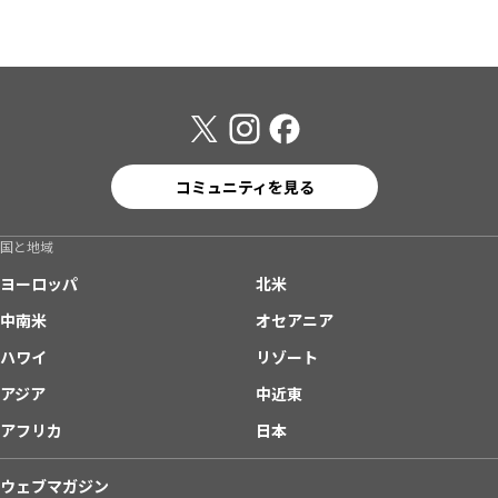
コミュニティを見る
国と地域
ヨーロッパ
北米
中南米
オセアニア
ハワイ
リゾート
アジア
中近東
アフリカ
日本
ウェブマガジン