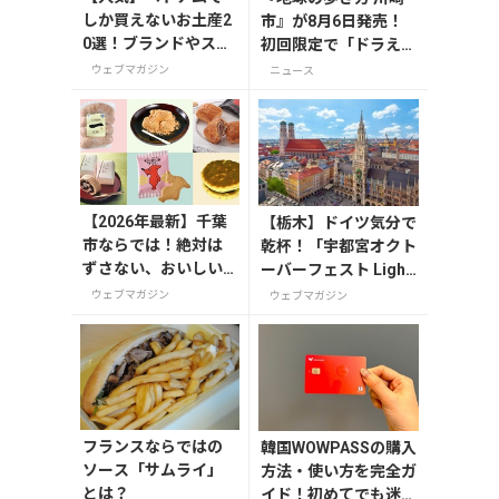
しか買えないお土産2
市』が8月6日発売！
0選！ブランドやスー
初回限定で「ドラえも
パーのお菓子や雑貨
ん」描き下ろし特別カ
ウェブマガジン
ニュース
まで紹介
バー付き
【2026年最新】千葉
【栃木】ドイツ気分で
市ならでは！絶対は
乾杯！「宇都宮オクト
ずさない、おいしい
ーバーフェスト Light
お土産10選
2026」が8月7日から
ウェブマガジン
ウェブマガジン
開催の画像一覧
フランスならではの
韓国WOWPASSの購入
ソース「サムライ」
方法・使い方を完全ガ
とは？
イド！初めてでも迷わ