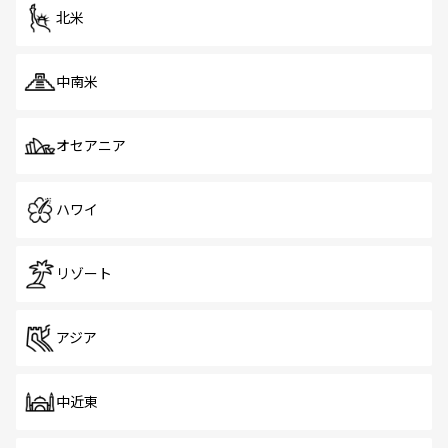
北米
中南米
オセアニア
ハワイ
リゾート
アジア
中近東