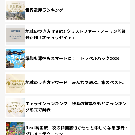
世界遺産ランキング
地球の歩き方 meets クリストファー・ノーラン監督
最新作『オデュッセイア』
準備も滞在もスマートに！ トラベルハック2026
地球の歩き方アワード みんなで選ぶ、旅のベスト。
エアラインランキング 読者の投票をもとにランキン
グ形式で発表
Next韓国旅 次の韓国旅行がもっと楽しくなる 旅先・
グルメ・テクニック