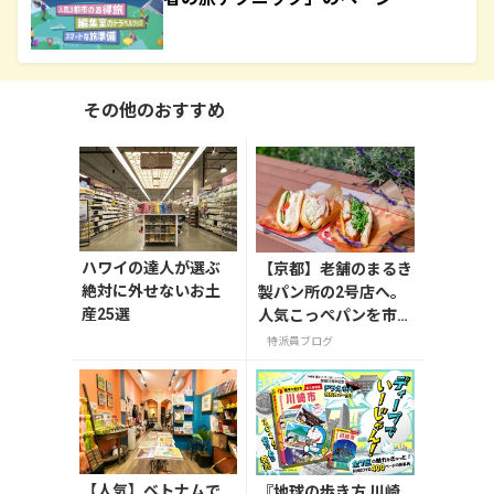
その他のおすすめ
ハワイの達人が選ぶ
【京都】老舗のまるき
絶対に外せないお土
製パン所の2号店へ。
産25選
人気こっぺパンを市役
所で味わう
特派員ブログ
【人気】ベトナムで
『地球の歩き方 川崎