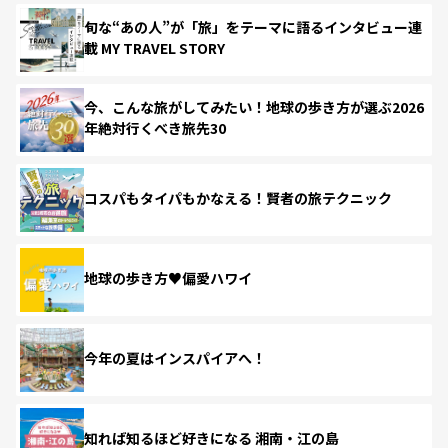
旬な“あの人”が「旅」をテーマに語るインタビュー連
載 MY TRAVEL STORY
今、こんな旅がしてみたい！地球の歩き方が選ぶ2026
年絶対行くべき旅先30
コスパもタイパもかなえる！賢者の旅テクニック
地球の歩き方♥偏愛ハワイ
今年の夏はインスパイアへ！
知れば知るほど好きになる 湘南・江の島