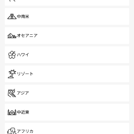
中南米
オセアニア
ハワイ
リゾート
アジア
中近東
アフリカ