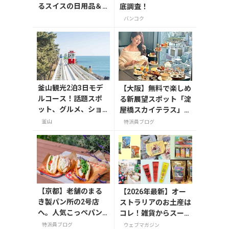
るスイスの日用品＆
底調査！
おやつ
バンコク
釜山観光2泊3日モデ
【大阪】無料で楽しめ
ルコース！話題スポ
る新展望スポット「淀
ット、グルメ、ショ
屋橋スカイテラス」と
ッピングを満喫
30階アフタヌーンテ
釜山
特派員ブログ
ィー
【京都】老舗のまる
【2026年最新】オー
き製パン所の2号店
ストラリアのお土産は
へ。人気こっぺパン
コレ！雑貨からスーパ
を市役所で味わう
ーでも買えるグルメま
特派員ブログ
ウェブマガジン