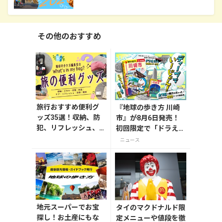
その他のおすすめ
旅行おすすめ便利グ
『地球の歩き方 川崎
ッズ35選！収納、防
市』が8月6日発売！
犯、リフレッシュ、
初回限定で「ドラえも
どれを持って行く？
ん」描き下ろし特別カ
ニュース
【編集者の旅の持ち
バー付き
物】
地元スーパーでお宝
タイのマクドナルド限
探し！お土産にもな
定メニューや値段を徹