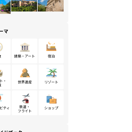
ーマ
食
建築・アート
宿泊
ト・
世界遺産
リゾート
戦
鉄道・
ビティ
ショップ
フライト