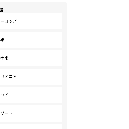
域
ヨーロッパ
北米
中南米
オセアニア
ハワイ
リゾート