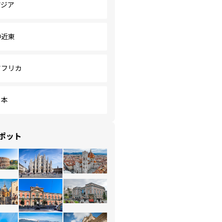
アジア
中近東
アフリカ
日本
ポット