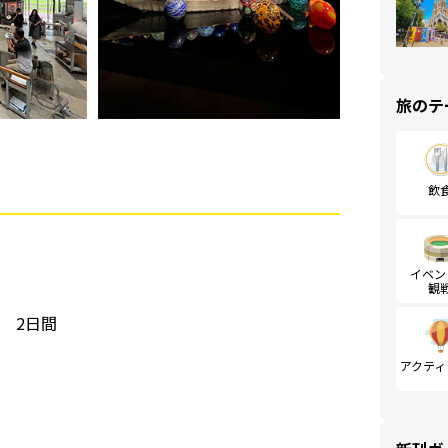
旅のテ
飲
イベン
観
00 2日間
アクティ