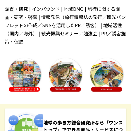
調査・研究 | インバウンド | 地域DMO | 旅行に関する調
査・研究・啓蒙 | 情報発信（旅行情報誌の発行／観光パン
フレットの作成／SNSを活用したPR／誘客） | 地域活性
（国内／海外） | 観光振興セミナー／勉強会 | PR／誘客施
策・促進
地球の歩き方総合研究所なら「ワンス
トップ」でできる商品・サービスにつ