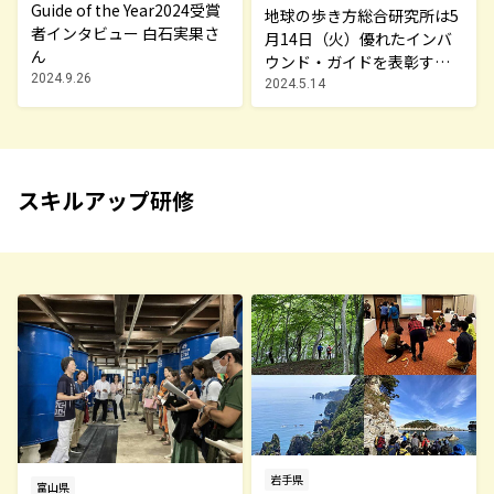
Guide of the Year2024受賞
地球の歩き方総合研究所は5
者インタビュー 白石実果さ
月14日（火）優れたインバ
ん
ウンド・ガイドを表彰する
2024.9.26
「Guide of the Year 2024」
2024.5.14
受賞者を発表しました
スキルアップ研修
岩手県
富山県