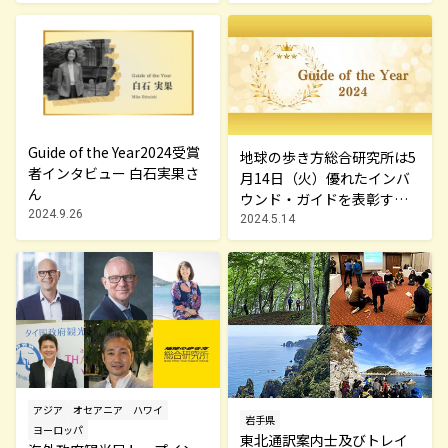
Guide of the Year2024受賞
地球の歩き方総合研究所は5
者インタビュー 白石実果さ
月14日（火）優れたインバ
ん
ウンド・ガイドを表彰する
2024.9.26
「Guide of the Year 2024」
2024.5.14
受賞者を発表しました
アジア
オセアニア
ハワイ
岩手県
ヨーロッパ
東北通訳案内士及びトレイ