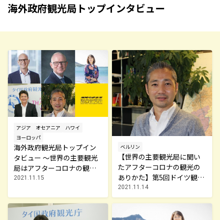
海外政府観光局トップインタビュー
アジア
オセアニア
ハワイ
ヨーロッパ
海外政府観光局トップイン
ベルリン
【世界の主要観光局に聞い
タビュー ～世界の主要観光
たアフターコロナの観光の
局はアフターコロナの観光
ありかた】第5回ドイツ観光
をどう捉えているのか～
2021.11.15
局 観光再開に向けて準備
2021.11.14
が整うドイツではあなたの
来訪を心からお待ちしてお
ります