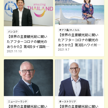
オアフ島/ホノルル
バンコク
【世界の主要観光局に聞い
【世界の主要観光局に聞い
たアフターコロナの観光の
たアフターコロナの観光の
ありかた】第3回ハワイ州観
ありかた】第4回タイ国政府
光局 ハワイの人たちが大切
2021.9.7
観光庁 タイのホスピタリテ
2021.11.13
にしていることを日本から
ィ、ウエルネスをぜひ体験
の旅行者と一緒に守ってい
しにお越しください！
く
ニュージーランド
オーストラリア
【世界の主要観光局に聞い
【世界の主要観光局に聞い