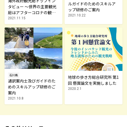
海外政府観光局トップイン
ルガイドのためのスキルア
タビュー ～世界の主要観光
ップ研修のご案内
局はアフターコロナの観光
2021.10.22
をどう捉えているのか～
2021.11.15
石川県
地球の歩き方総合研究所 第1
通訳案内士及びガイドのた
回 懸賞論文を実施しました
めのスキルアップ研修のご
2020.2.1
案内
2021.10.8