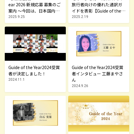
ear 2026 新規応募 募集のご
旅行者向けの優れた通訳ガ
案内 ～今回は、日本国内の
イドを表彰【Guide of the Y
各地域で活躍するインバウ
ear 2025】
2025.9.25
2025.2.19
ンド・ガイドを募集しま
す！
Guide of the Year2024受賞
Guide of the Year2024受賞
者が決定しました！
者インタビュー 工藤まやさ
ん
2024.11.1
2024.9.26