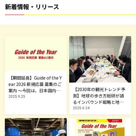
新着情報・リリース
【期間延長】Guide of the Y
ear 2026 新規応募 募集のご
【2030年の観光トレンド予
案内 ～今回は、日本国内の
測】地球の歩き方総研が語
各地域で活躍するインバウ
2025.9.25
るインバウンド戦略と地方
ンド・ガイドを募集しま
創生の鍵
2025.6.24
す！