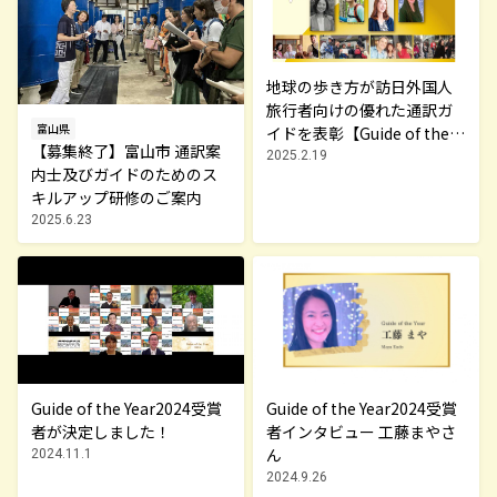
地球の歩き方が訪日外国人
旅行者向けの優れた通訳ガ
富山県
イドを表彰【Guide of the Y
【募集終了】富山市 通訳案
ear 2025】
2025.2.19
内士及びガイドのためのス
キルアップ研修のご案内
2025.6.23
Guide of the Year2024受賞
Guide of the Year2024受賞
者が決定しました！
者インタビュー 工藤まやさ
ん
2024.11.1
2024.9.26