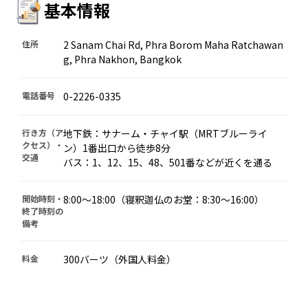
基本情報
住所
2 Sanam Chai Rd, Phra Borom Maha Ratchawan
g, Phra Nakhon, Bangkok
電話番号
0-2226-0335
行き方（ア
地下鉄：サナーム・チャイ駅（MRTブルーライ
クセス）・
ン）1番出口から徒歩8分
交通
バス：1、12、15、48、501番などが近くを通る
開始時刻・
8:00〜18:00（寝釈迦仏のお堂：8:30～16:00）
終了時刻の
備考
料金
300バーツ（外国人料金）