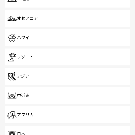
オセアニア
ハワイ
リゾート
アジア
中近東
アフリカ
日本