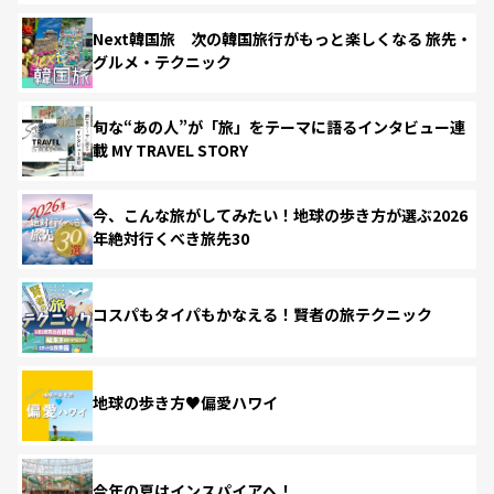
Next韓国旅 次の韓国旅行がもっと楽しくなる 旅先・
グルメ・テクニック
旬な“あの人”が「旅」をテーマに語るインタビュー連
載 MY TRAVEL STORY
今、こんな旅がしてみたい！地球の歩き方が選ぶ2026
年絶対行くべき旅先30
コスパもタイパもかなえる！賢者の旅テクニック
地球の歩き方♥偏愛ハワイ
今年の夏はインスパイアへ！