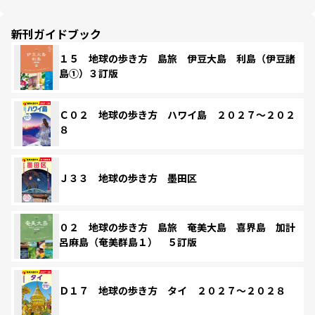
新刊ガイドブック
１５ 地球の歩き方 島旅 伊豆大島 利島（伊豆諸
島①）３訂版
Ｃ０２ 地球の歩き方 ハワイ島 ２０２７～２０２
８
Ｊ３３ 地球の歩き方 墨田区
０２ 地球の歩き方 島旅 奄美大島 喜界島 加計
呂麻島（奄美群島１） ５訂版
Ｄ１７ 地球の歩き方 タイ ２０２７～２０２８