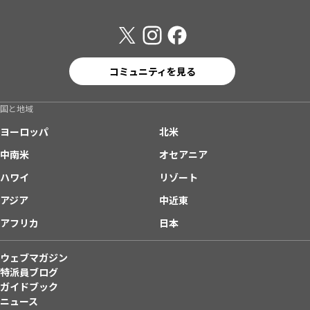
コミュニティを見る
国と地域
ヨーロッパ
北米
中南米
オセアニア
ハワイ
リゾート
アジア
中近東
アフリカ
日本
ウェブマガジン
特派員ブログ
ガイドブック
ニュース