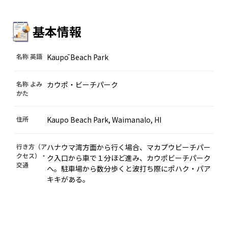
基本情報
名称 英語
Kaupō Beach Park
名称 よみ
カウポ・ビーチパーク
かた
住所
Kaupo Beach Park, Waimanalo, HI
行き方（ア
ハナウマ湾方面から行く場合、マカプウビーチパー
クセス）・
ク入口から車で１分ほど進み、カウポビーチパーク
交通
へ。駐車場から数分歩くと波打ち際に
ポハク・パア
キキ
がある。