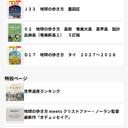
Ｊ３３ 地球の歩き方 墨田区
０２ 地球の歩き方 島旅 奄美大島 喜界島 加計
呂麻島（奄美群島１） ５訂版
Ｄ１７ 地球の歩き方 タイ ２０２７～２０２８
特設ページ
世界遺産ランキング
地球の歩き方 meets クリストファー・ノーラン監督
最新作『オデュッセイア』