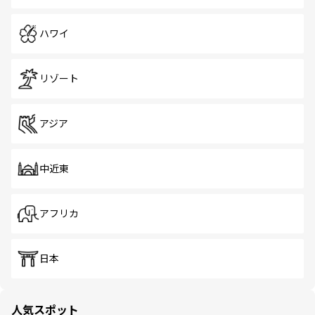
ハワイ
リゾート
アジア
中近東
アフリカ
日本
人気スポット