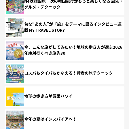
Next韓国旅 次の韓国旅行がもっと楽しくなる 旅先・
グルメ・テクニック
旬な“あの人”が「旅」をテーマに語るインタビュー連
載 MY TRAVEL STORY
今、こんな旅がしてみたい！地球の歩き方が選ぶ2026
年絶対行くべき旅先30
コスパもタイパもかなえる！賢者の旅テクニック
地球の歩き方♥偏愛ハワイ
今年の夏はインスパイアへ！