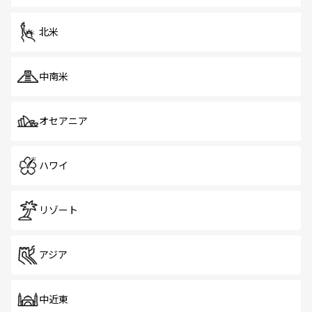
北米
中南米
オセアニア
ハワイ
リゾート
アジア
中近東