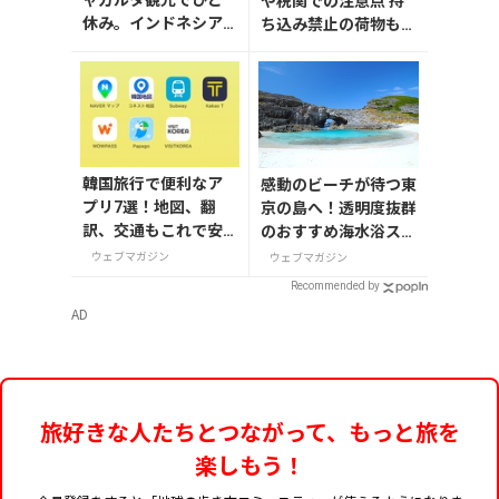
ャカルタ観光でひと
や税関での注意点 持
休み。インドネシア
ち込み禁止の荷物も解
各地のコーヒーを楽
説
しめる「First Crack
Coffee」
韓国旅行で便利なア
感動のビーチが待つ東
プリ7選！地図、翻
京の島へ！透明度抜群
訳、交通もこれで安
のおすすめ海水浴スポ
心
ット7選
ウェブマガジン
ウェブマガジン
Recommended by
AD
旅好きな人たちとつながって、もっと旅を
楽しもう！