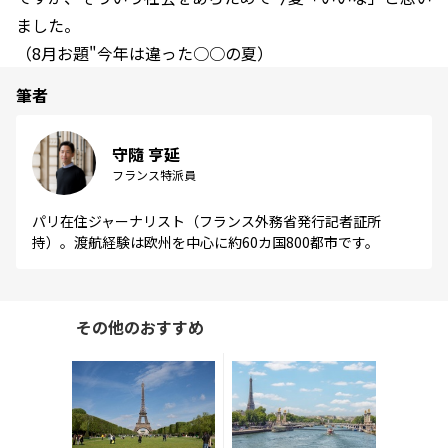
ました。
（8月お題"今年は違った○○の夏）
筆者
守隨 亨延
フランス特派員
パリ在住ジャーナリスト（フランス外務省発行記者証所
持）。渡航経験は欧州を中心に約60カ国800都市です。
その他のおすすめ