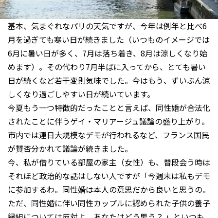
基本、気まぐれなパリの天気ですが、今年は例年と比べ6
月を過ぎても寒い日が続きました（いつものイメージでは
6月に暑い日が多く、7月は落ち着き、8月は涼しくなり始
めます）。その代わり7月半ばに入ってから、とても暑い
日が続くなど若干変則気味でした。今はもう、ずいぶん涼
しくなり過ごしやすい日が続いています。
今夏もう一つ特徴的だったことと言えば、同性婚が合法化
されたことに伴うゲイ・マリアージュ議論の盛り上がり。
市内では連日大規模なデモが行われるなど、フランス国民
が賛否分かれて議論が続きました。
今、私が借りている部屋の家主（女性）も、普段会う時は
それほど政治的な話はしない人ですが「今週末は私もデモ
に参加するわ。同性婚は本人の意思だから良いと思うの。
ただ、同性婚に伴い同性カップルに認められた子供の養子
縁組については反対よ。あなたはどう思う？ 」といつも