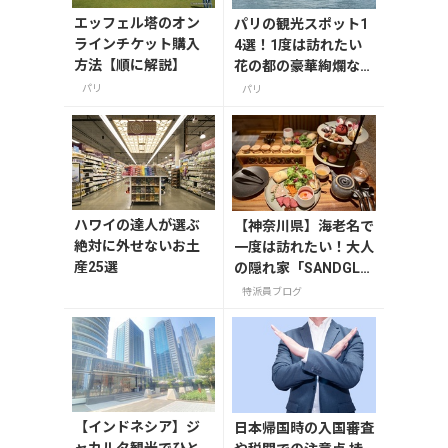
エッフェル塔のオン
パリの観光スポット1
ラインチケット購入
4選！1度は訪れたい
方法【順に解説】
花の都の豪華絢爛な名
所へ
パリ
パリ
ハワイの達人が選ぶ
【神奈川県】海老名で
絶対に外せないお土
一度は訪れたい！大人
産25選
の隠れ家「SANDGLA
SS 熾火」で味わうア
特派員ブログ
フタヌーンティー
【インドネシア】ジ
日本帰国時の入国審査