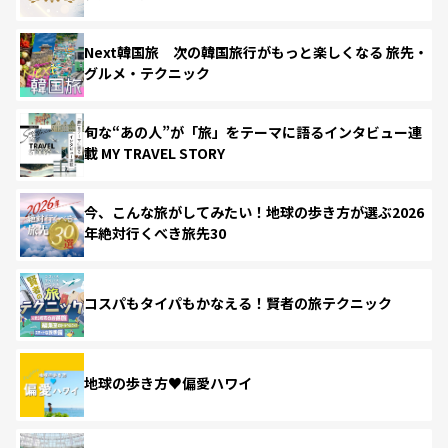
Next韓国旅 次の韓国旅行がもっと楽しくなる 旅先・
グルメ・テクニック
旬な“あの人”が「旅」をテーマに語るインタビュー連
載 MY TRAVEL STORY
今、こんな旅がしてみたい！地球の歩き方が選ぶ2026
年絶対行くべき旅先30
コスパもタイパもかなえる！賢者の旅テクニック
地球の歩き方♥偏愛ハワイ