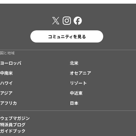
コミュニティを見る
国と地域
ヨーロッパ
北米
中南米
オセアニア
ハワイ
リゾート
アジア
中近東
アフリカ
日本
ウェブマガジン
特派員ブログ
ガイドブック