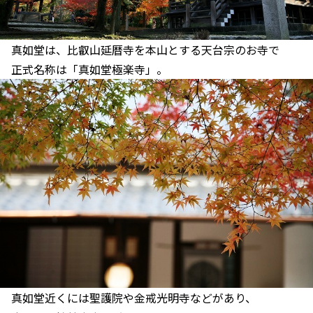
真如堂は、比叡山延暦寺を本山とする天台宗のお寺で
正式名称は「真如堂極楽寺」。
真如堂近くには聖護院や金戒光明寺などがあり、