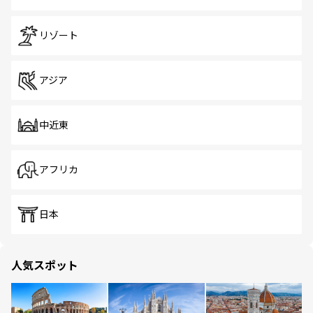
リゾート
アジア
中近東
アフリカ
日本
人気スポット