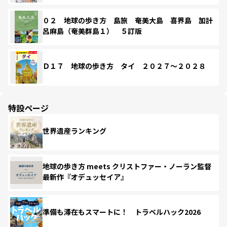
０２ 地球の歩き方 島旅 奄美大島 喜界島 加計
呂麻島（奄美群島１） ５訂版
Ｄ１７ 地球の歩き方 タイ ２０２７～２０２８
特設ページ
世界遺産ランキング
地球の歩き方 meets クリストファー・ノーラン監督
最新作『オデュッセイア』
準備も滞在もスマートに！ トラベルハック2026