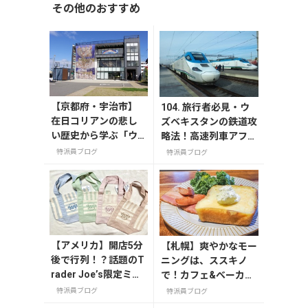
その他のおすすめ
【京都府・宇治市】
104. 旅行者必見・ウ
在日コリアンの悲し
ズベキスタンの鉄道攻
い歴史から学ぶ「ウ
略法！高速列車アフラ
トロの歩き方」
シアブ号から旅情あふ
特派員ブログ
特派員ブログ
れる夜行列車まで
【アメリカ】開店5分
【札幌】爽やかなモー
後で行列！？話題のT
ニングは、ススキノ
rader Joe’s限定ミニ
で！カフェ&べーカリ
トート発売日レポ
ー「ESPRESSO D WO
特派員ブログ
特派員ブログ
RKS」（エスプレッソ