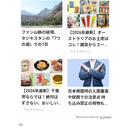
ディーワークス）
ファン山脈の秘境、
【2026年最新】オー
タジキスタンの「7つ
ストラリアのお土産は
の湖」での1日
コレ！雑貨からスーパ
ーでも買えるグルメま
ウェブマガジン
で13選
【2026年最新】千葉
日本帰国時の入国審査
市ならでは！絶対は
や税関での注意点 持
ずさない、おいしい
ち込み禁止の荷物も解
お土産10選
説
ウェブマガジン
Recommended by
AD