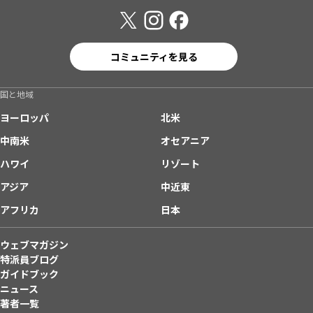
コミュニティを見る
国と地域
ヨーロッパ
北米
中南米
オセアニア
ハワイ
リゾート
アジア
中近東
アフリカ
日本
ウェブマガジン
特派員ブログ
ガイドブック
ニュース
著者一覧