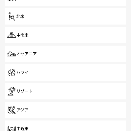
北米
中南米
オセアニア
ハワイ
リゾート
アジア
中近東