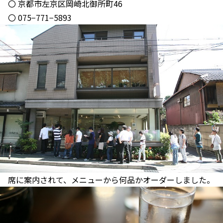
〇 京都市左京区岡崎北御所町46
〇 075−771−5893
席に案内されて、メニューから何品かオーダーしました。