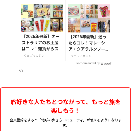
徹底紹介
法
【2026年最新】オー
【2026年最新】迷っ
ストラリアのお土産
たらコレ！マレーシ
はコレ！雑貨からス
ア・クアラルンプール
ーパーでも買えるグ
で絶対買いたいお土産
ウェブマガジン
ウェブマガジン
ルメまで13選
15選
Recommended by
AD
旅好きな人たちとつながって、もっと旅を
楽しもう！
会員登録をすると「地球の歩き方コミュニティ」が使えるようになりま
す。