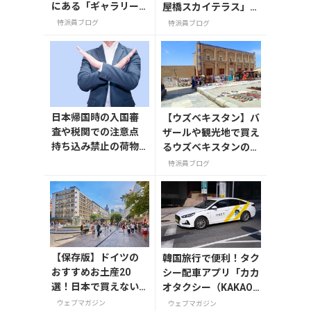
にある「ギャラリーM
屋橋スカイテラス」と
UU」を紹介します。
30階アフタヌーンテ
特派員ブログ
特派員ブログ
ィー
日本帰国時の入国審
【ウズベキスタン】バ
査や税関での注意点
ザールや観光地で買え
持ち込み禁止の荷物
るウズベキスタンのお
も解説
土産
特派員ブログ
【保存版】ドイツの
韓国旅行で便利！タク
おすすめお土産20
シー配車アプリ「カカ
選！日本で買えない
オタクシー（KAKAO
雑貨からお菓子まで
T）」の登録・利用方
ウェブマガジン
ウェブマガジン