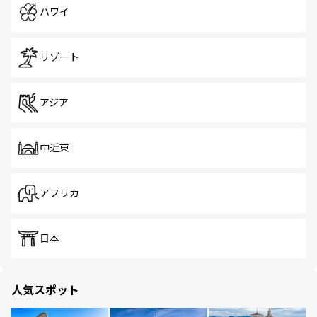
ハワイ
リゾート
アジア
中近東
アフリカ
日本
人気スポット