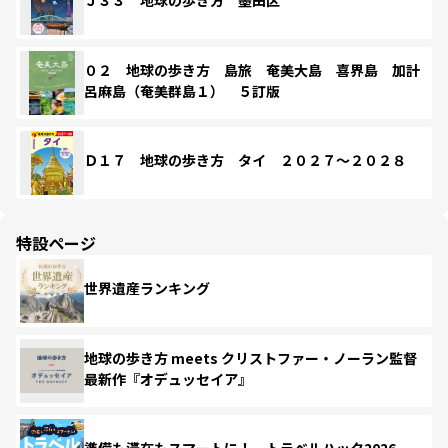
Ｊ３３ 地球の歩き方 墨田区
０２ 地球の歩き方 島旅 奄美大島 喜界島 加計
呂麻島（奄美群島１） ５訂版
Ｄ１７ 地球の歩き方 タイ ２０２７～２０２８
特設ページ
世界遺産ランキング
地球の歩き方 meets クリストファー・ノーラン監督
最新作『オデュッセイア』