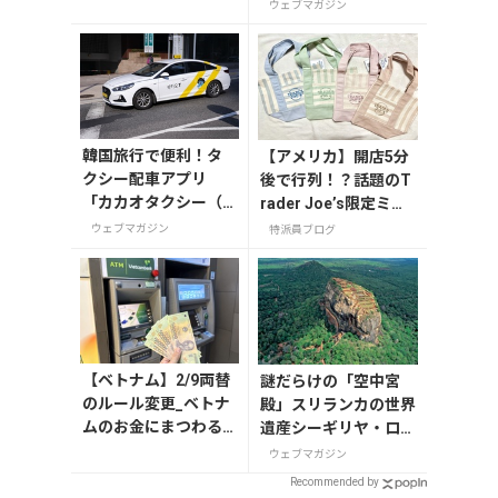
登録・利用方法
ウェブマガジン
韓国旅行で便利！タ
【アメリカ】開店5分
クシー配車アプリ
後で行列！？話題のT
「カカオタクシー（K
rader Joe’s限定ミニ
AKAO T）」の登録・
トート発売日レポ
ウェブマガジン
特派員ブログ
利用方法
【ベトナム】2/9両替
謎だらけの「空中宮
のルール変更_ベトナ
殿」スリランカの世界
ムのお金にまつわる
遺産シーギリヤ・ロッ
エトセトラ（ハノイ
ク登頂に挑戦！
ウェブマガジン
編）
Recommended by