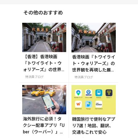
その他のおすすめ
【香港】香港映画
香港映画『トワイライ
『トワイライト・ウ
ト・ウォリアーズ』の
ォリアーズ』の世界
世界観を再現した展覧
観を再現した展覧会
会に行ってみました
特派員ブログ
特派員ブログ
が九龍城砦の跡地で
ある九龍寨城公園で
開催中
海外旅行に必須！タ
韓国旅行で便利なアプ
クシー配車アプリ「U
リ7選！地図、翻訳、
ber（ウーバー）」の
交通もこれで安心