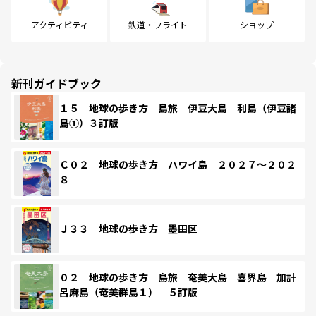
アクティビティ
鉄道・フライト
ショップ
新刊ガイドブック
１５ 地球の歩き方 島旅 伊豆大島 利島（伊豆諸
島①）３訂版
Ｃ０２ 地球の歩き方 ハワイ島 ２０２７～２０２
８
Ｊ３３ 地球の歩き方 墨田区
０２ 地球の歩き方 島旅 奄美大島 喜界島 加計
呂麻島（奄美群島１） ５訂版