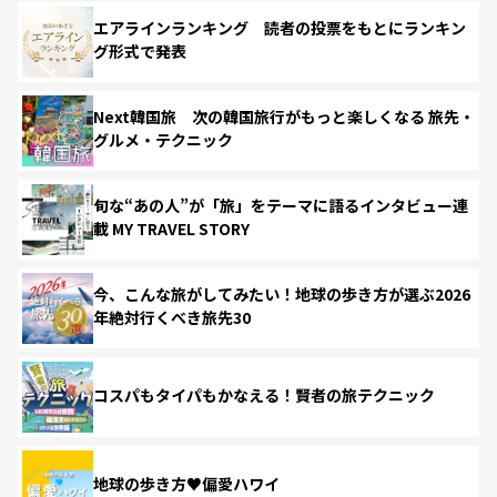
エアラインランキング 読者の投票をもとにランキン
グ形式で発表
Next韓国旅 次の韓国旅行がもっと楽しくなる 旅先・
グルメ・テクニック
旬な“あの人”が「旅」をテーマに語るインタビュー連
載 MY TRAVEL STORY
今、こんな旅がしてみたい！地球の歩き方が選ぶ2026
年絶対行くべき旅先30
コスパもタイパもかなえる！賢者の旅テクニック
地球の歩き方♥偏愛ハワイ