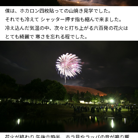
僕は、ホカロン四枚貼っての山焼き見学でした。
それでも冷えて シャッター押す指も縮んで来ました。
冷え込んだ気温の中、次々と打ち上がる六百発の花火は
とても綺麗で 寒さを忘れる程でした。
花火が終わり 午後六時半、ホラ貝やラッパの音が鳴り響