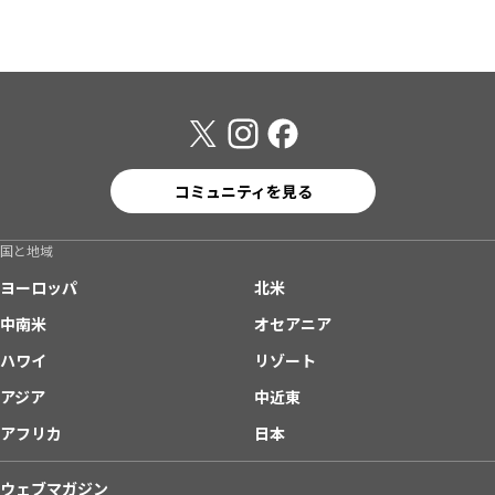
コミュニティを見る
国と地域
ヨーロッパ
北米
中南米
オセアニア
ハワイ
リゾート
アジア
中近東
アフリカ
日本
ウェブマガジン