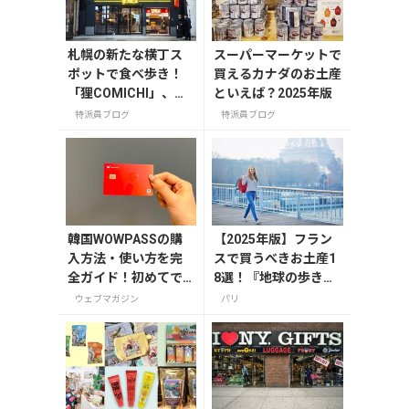
札幌の新たな横丁ス
スーパーマーケットで
ポットで食べ歩き！
買えるカナダのお土産
「狸COMICHI」、狸
といえば？2025年版
小路2丁目に8月30日
特派員ブログ
特派員ブログ
オープン！
韓国WOWPASSの購
【2025年版】フラン
入方法・使い方を完
スで買うべきお土産1
全ガイド！初めてで
8選！『地球の歩き
も迷わない
方』編集者おすすめの
ウェブマガジン
パリ
お菓子や雑貨などを紹
介