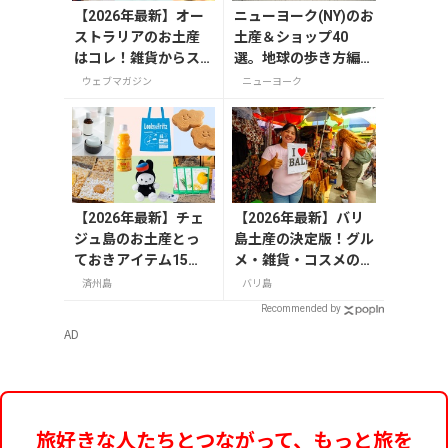
【2026年最新】オー
ニューヨーク(NY)のお
ストラリアのお土産
土産＆ショップ40
はコレ！雑貨からス
選。地球の歩き方編集
ーパーでも買えるグ
者セレクト！
ウェブマガジン
ニューヨーク
ルメまで13選
【2026年最新】チェ
【2026年最新】バリ
ジュ島のお土産とっ
島土産の決定版！グル
ておきアイテム15
メ・雑貨・コスメのお
選！お菓子やかわい
すすめ20選
済州島
バリ島
い雑貨、限定コスメ
Recommended by
まで
AD
旅好きな人たちとつながって、もっと旅を