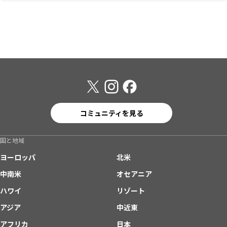
コミュニティを見る
国と地域
ヨーロッパ
北米
中南米
オセアニア
ハワイ
リゾート
アジア
中近東
アフリカ
日本