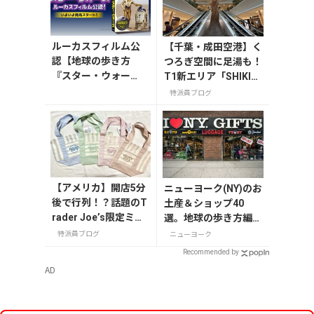
ルーカスフィルム公
【千葉・成田空港】く
認【地球の歩き方
つろぎ空間に足湯も！
『スター・ウォー
T1新エリア「SHIKIS
ズ』】が7月31日発
AI GARDEN」
特派員ブログ
売！初回限定版はホ
ログラム仕様の特製
リバーシブル帯付き
【アメリカ】開店5分
ニューヨーク(NY)のお
後で行列！？話題のT
土産＆ショップ40
rader Joe’s限定ミニ
選。地球の歩き方編集
トート発売日レポ
者セレクト！
特派員ブログ
ニューヨーク
Recommended by
AD