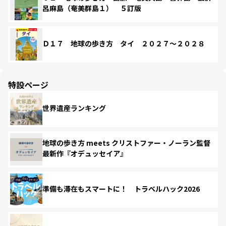
呂麻島（奄美群島１） ５訂版
Ｄ１７ 地球の歩き方 タイ ２０２７～２０２８
特設ページ
世界遺産ランキング
地球の歩き方 meets クリストファー・ノーラン監督
最新作『オデュッセイア』
準備も滞在もスマートに！ トラベルハック2026