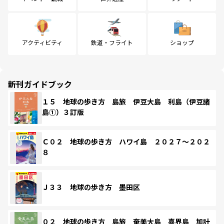
アクティビティ
鉄道・フライト
ショップ
新刊ガイドブック
１５ 地球の歩き方 島旅 伊豆大島 利島（伊豆諸
島①）３訂版
Ｃ０２ 地球の歩き方 ハワイ島 ２０２７～２０２
８
Ｊ３３ 地球の歩き方 墨田区
０２ 地球の歩き方 島旅 奄美大島 喜界島 加計