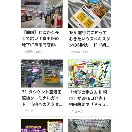
【韓国】とにかく長
155. 旅行前に知って
くて広い！富平駅の
おきたいウズベキスタ
地下にある商店街、
ンのSIMカード・Wi-F
富平MODOO MALL
iなどインターネット
特派員ブログ
特派員ブログ
事情
72. タシケント空港国
『地球の歩き方 川崎
際線ターミナルガイ
市』が8月6日発売！
ド！市内へのアクセ
初回限定で「ドラえも
ス・両替・お店情報et
ん」描き下ろし特別カ
タシケント
ニュース
c
バー付き