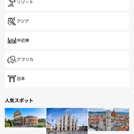
リゾート
アジア
中近東
アフリカ
日本
人気スポット