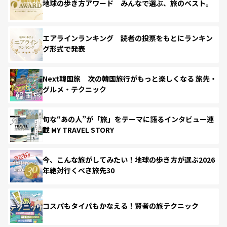
地球の歩き方アワード みんなで選ぶ、旅のベスト。
エアラインランキング 読者の投票をもとにランキン
グ形式で発表
Next韓国旅 次の韓国旅行がもっと楽しくなる 旅先・
グルメ・テクニック
旬な“あの人”が「旅」をテーマに語るインタビュー連
載 MY TRAVEL STORY
今、こんな旅がしてみたい！地球の歩き方が選ぶ2026
年絶対行くべき旅先30
コスパもタイパもかなえる！賢者の旅テクニック