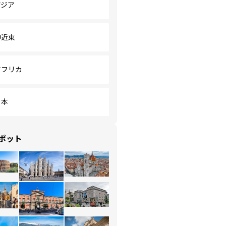
アジア
中近東
アフリカ
日本
ポット