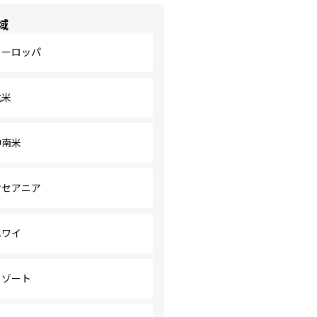
域
ヨーロッパ
北米
中南米
オセアニア
ハワイ
リゾート