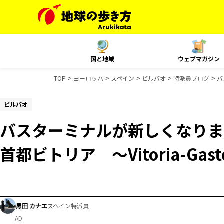
国と地域
ウェブマガジン
TOP
ヨーロッパ
スペイン
ビルバオ
特派員ブログ
バ
ビルバオ
バスターミナルが新しくなりま
首都ビトリア ～Vitoria-Gast
黒田 カナエ
スペイン特派員
AD