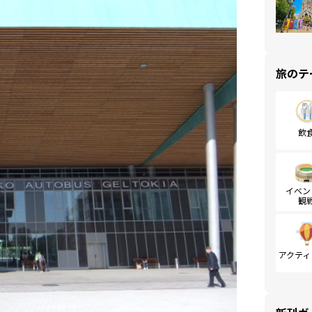
旅のテ
飲
イベン
観
アクティ