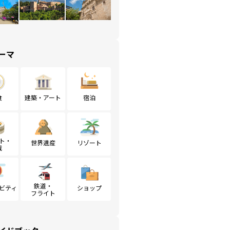
ーマ
食
建築・アート
宿泊
ト・
世界遺産
リゾート
戦
鉄道・
ビティ
ショップ
フライト