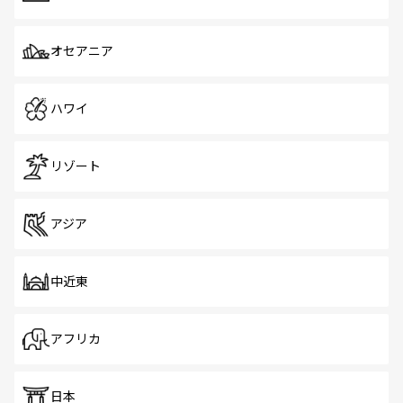
オセアニア
ハワイ
リゾート
アジア
中近東
アフリカ
日本