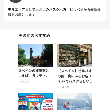
美食エリアとして大注目のバスク地方、ビルバオから最新情
報をお届けします！
その他のおすすめ
スペインの建築家と
【スペイン】ビルバオ
いえば、ガウディ。
の旧市街にあるお店O
rriakでバスクらしい
ビルバオ
お土産を！
ビルバオ