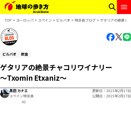
TOP
ヨーロッパ
スペイン
ビルバオ
特派員ブログ
ゲタリアの絶景チャコ
ビルバオ
飲食
ゲタリアの絶景チャコリワイナリー
～Txomin Etxaniz～
黒田 カナエ
更新日
2015年2月17日
スペイン特派員
公開日
2015年2月17日
AD