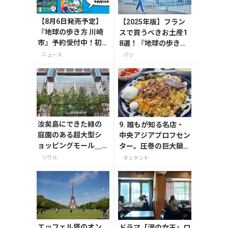
【8月6日発売予定】
【2025年版】フラン
『地球の歩き方 川崎
スで買うべきお土産1
市』予約受付中！初
8選！『地球の歩き
回限定版は「ドラえ
方』編集者おすすめの
ニュース
パリ
もん」特別カバー付
お菓子や雑貨などを紹
き
介
汝矣島にできた緑の
9. 誰もが知る名店・
庭園のある超大型シ
中央アジアプロフセン
ョッピングモール＿T
ター。圧巻の巨大鍋は
HE現代ソウル
必見！
ソウル
タシケント
エッフェル塔のオン
ドラマ「涙の女王」ロ