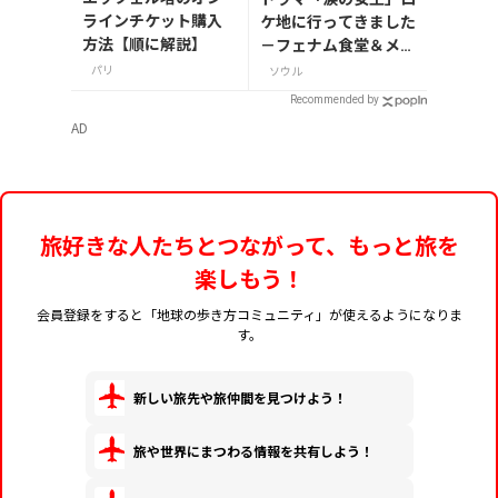
ラインチケット購入
ケ地に行ってきました
方法【順に解説】
－フェナム食堂＆メガ
コーヒー
パリ
ソウル
Recommended by
AD
旅好きな人たちとつながって、もっと旅を
楽しもう！
会員登録をすると「地球の歩き方コミュニティ」が使えるようになりま
す。
新しい旅先や旅仲間を見つけよう！
旅や世界にまつわる情報を共有しよう！