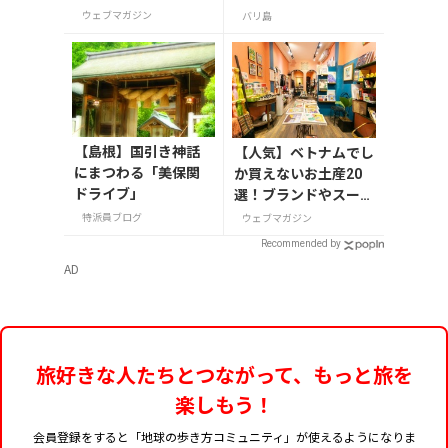
ルで絶対買いたいお
すすめ20選
ウェブマガジン
バリ島
土産15選
【島根】国引き神話
【人気】ベトナムでし
にまつわる「美保関
か買えないお土産20
ドライブ」
選！ブランドやスーパ
ーのお菓子や雑貨まで
特派員ブログ
ウェブマガジン
紹介
Recommended by
AD
旅好きな人たちとつながって、もっと旅を
楽しもう！
会員登録をすると「地球の歩き方コミュニティ」が使えるようになりま