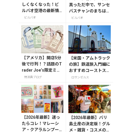
しくなくなった！ビ
真っただ中で、サンセ
ルバオ空港の最新情
バスチャンのまちはた
報
くさんの人でにぎわっ
ビルバオ
ビルバオ
ています。
【アメリカ】開店5分
【米国・アムトラック
後で行列！？話題のT
の旅】鉄道旅入門編に
rader Joe’s限定ミニ
おすすめコーストスタ
トート発売日レポ
ーライト
特派員ブログ
ロサンゼルス
【2026年最新】迷っ
【2026年最新】バリ
たらコレ！マレーシ
島土産の決定版！グル
ア・クアラルンプー
メ・雑貨・コスメのお