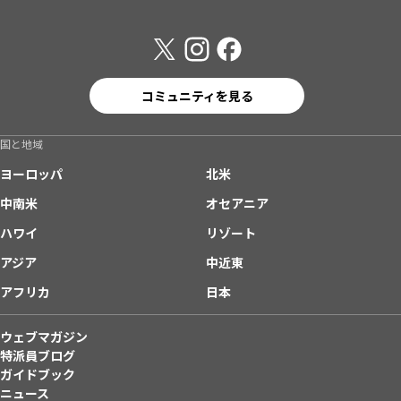
コミュニティを見る
国と地域
ヨーロッパ
北米
中南米
オセアニア
ハワイ
リゾート
アジア
中近東
アフリカ
日本
ウェブマガジン
特派員ブログ
ガイドブック
ニュース