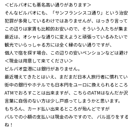
＜ビルバオにも悪名高い通りがあります＞
そんなビルバオにも、「サンフランシスコ通り」という治安
犯罪が多発しているわけではありませんが、はっきり言って
この辺りは家賃も比較的お安いので、そういう人たちが集ま
最近は、オシャレな通りに変えようと頑張っているみたいで
観光でいらっしゃる方には全く縁のない通りですが、
個人で宿を探す場合、この辺りの安いペンションなどは避け
＜現金は用意して来てください＞
ビルバオ空港には銀行がありません。
最近増えてきたとはいえ、まだまだ日本人旅行者に慣れてい
街中の銀行やホテルでも日本円をユーロに換えられるところ
ATMでおろすことは出来ますが、こちらのATMはなんだか
言葉に自信のない方は少し戸惑ってしまうかと思います。
もちろん、カード払い出来るところが殆んどですが
バルでの小額の支払いは現金のみですので、 バル巡りをす
ね！