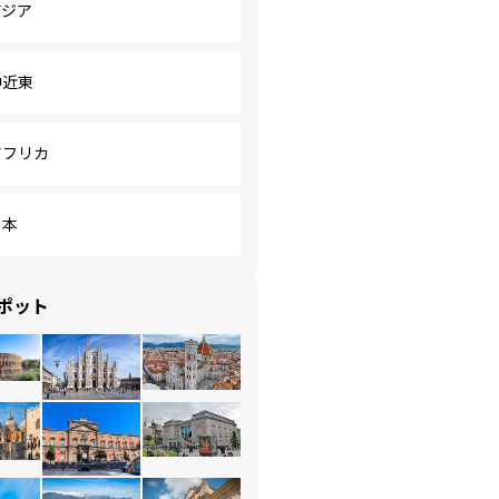
アジア
中近東
アフリカ
日本
ポット