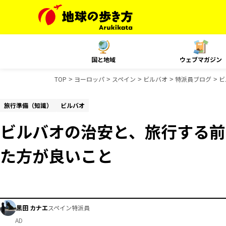
国と地域
ウェブマガジン
TOP
ヨーロッパ
スペイン
ビルバオ
特派員ブログ
ビ
旅行準備（知識）
ビルバオ
ビルバオの治安と、旅行する前
た方が良いこと
黒田 カナエ
スペイン特派員
AD