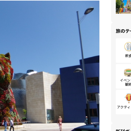
旅のテ
飲
イベン
観
アクティ