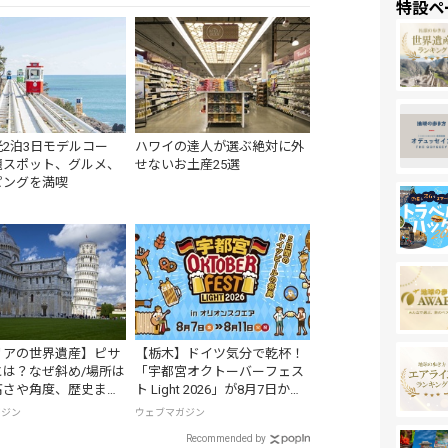
特設ペ
2泊3日モデルコー
ハワイの達人が選ぶ絶対に外
題スポット、グルメ、
せないお土産25選
ピングを満喫
リアの世界遺産】ピサ
【栃木】ドイツ気分で乾杯！
とは？なぜ斜め/場所は
「宇都宮オクトーバーフェス
高さや角度、歴史まで
ト Light 2026」が8月7日から
開催
ガジン
ウェブマガジン
Recommended by