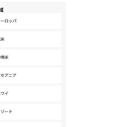
域
ヨーロッパ
北米
中南米
オセアニア
ハワイ
リゾート