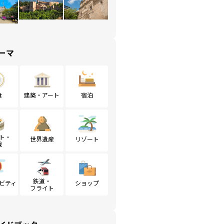
ーマ
食
建築・アート
宿泊
ト・
世界遺産
リゾート
戦
鉄道・
ビティ
ショップ
フライト