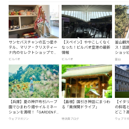
サンセバスチャンの五つ星ホ
【スペイン】ややこしくなく
釜山観光
テル、マリア・クリスティー
なった！ビルバオ空港の最新
ス！話
ナ内のセレクトショップで見
情報
ショッ
て
ビルバオ
ビルバオ
釜山
【兵庫】夏の神戸布引ハーブ
【島根】国引き神話にまつわ
【イタ
園でひまわり畑やイルミネー
る「美保関ドライブ」
の斜塔
ションを満喫！「GARDEN FE
どこ？
ST 2026 -Summer-」が開催中
解説
ウェブマガジン
特派員ブログ
ウェブマ
の画像一覧