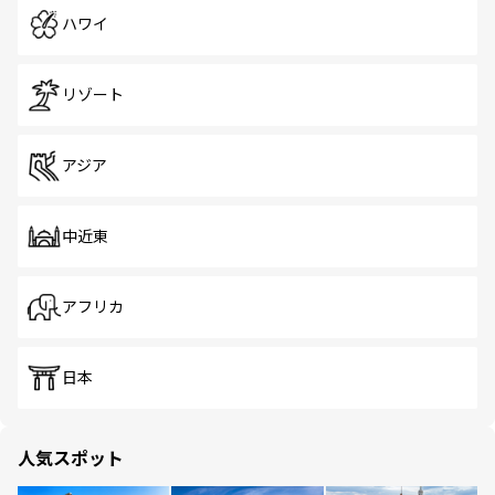
ハワイ
リゾート
アジア
中近東
アフリカ
日本
人気スポット