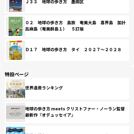
Ｊ３３ 地球の歩き方 墨田区
０２ 地球の歩き方 島旅 奄美大島 喜界島 加計
呂麻島（奄美群島１） ５訂版
Ｄ１７ 地球の歩き方 タイ ２０２７～２０２８
特設ページ
世界遺産ランキング
地球の歩き方 meets クリストファー・ノーラン監督
最新作『オデュッセイア』