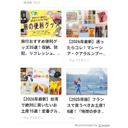
GLASS 熾火」で味わ
特派員ブログ
うアフタヌーンティ
ー
旅行おすすめ便利グ
【2026年最新】迷っ
ッズ35選！収納、防
たらコレ！マレーシ
犯、リフレッシュ、
ア・クアラルンプール
どれを持って行く？
で絶対買いたいお土産
ウェブマガジン
【編集者の旅の持ち
15選
物】
【2026年最新】台湾
【2025年版】フラン
で絶対に買いたいお
スで買うべきお土産1
土産15選！定番グル
8選！『地球の歩き
メやかわいい雑貨、
方』編集者おすすめの
ウェブマガジン
パリ
限定商品も紹介
お菓子や雑貨などを紹
Recommended by