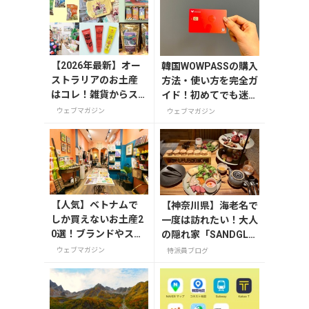
【2026年最新】オー
韓国WOWPASSの購入
ストラリアのお土産
方法・使い方を完全ガ
はコレ！雑貨からス
イド！初めてでも迷わ
ーパーでも買えるグ
ない
ウェブマガジン
ウェブマガジン
ルメまで13選
【人気】ベトナムで
【神奈川県】海老名で
しか買えないお土産2
一度は訪れたい！大人
0選！ブランドやスー
の隠れ家「SANDGLA
パーのお菓子や雑貨
SS 熾火」で味わうア
ウェブマガジン
特派員ブログ
まで紹介
フタヌーンティー