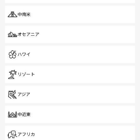
中南米
オセアニア
ハワイ
リゾート
アジア
中近東
アフリカ