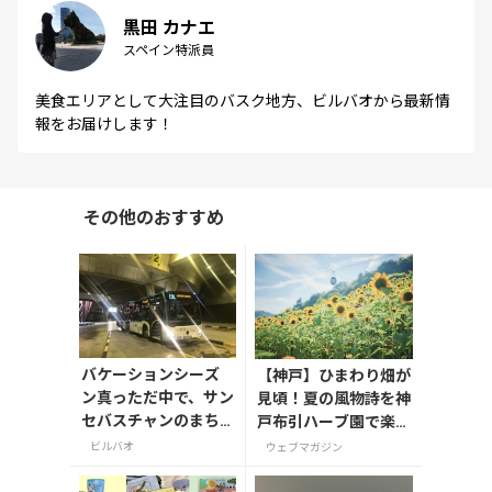
黒田 カナエ
スペイン特派員
美食エリアとして大注目のバスク地方、ビルバオから最新情
報をお届けします！
その他のおすすめ
バケーションシーズ
【神戸】ひまわり畑が
ン真っただ中で、サン
見頃！夏の風物詩を神
セバスチャンのまち
戸布引ハーブ園で楽し
はたくさんの人でに
もう
ビルバオ
ウェブマガジン
ぎわっています。