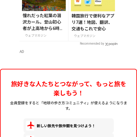
憧れだった紅葉の涸
韓国旅行で便利なアプ
沢カール。登山初心
リ7選！地図、翻訳、
者が上高地から6時間
交通もこれで安心
半の登山でたどり着
ウェブマガジン
ウェブマガジン
いた美しき紅葉と穂
Recommended by
高連峰
AD
旅好きな人たちとつながって、もっと旅を
楽しもう！
会員登録をすると「地球の歩き方コミュニティ」が使えるようになりま
す。
新しい旅先や旅仲間を見つけよう！