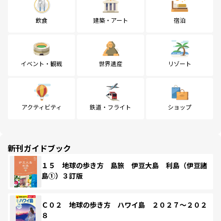
飲食
建築・アート
宿泊
イベント・観戦
世界遺産
リゾート
アクティビティ
鉄道・フライト
ショップ
新刊ガイドブック
１５ 地球の歩き方 島旅 伊豆大島 利島（伊豆諸
島①）３訂版
Ｃ０２ 地球の歩き方 ハワイ島 ２０２７～２０２
８