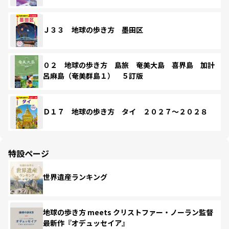
Ｊ３３ 地球の歩き方 墨田区
０２ 地球の歩き方 島旅 奄美大島 喜界島 加計
呂麻島（奄美群島１） ５訂版
Ｄ１７ 地球の歩き方 タイ ２０２７～２０２８
特設ページ
世界遺産ランキング
地球の歩き方 meets クリストファー・ノーラン監督
最新作『オデュッセイア』