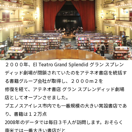
２０００年、El Teatro Grand Splendid グラン スプレン
ディッド劇場が閉鎖されていたのをアテネオ書店を統括す
る書籍グループ会社が取得し、２０００m２を
修復を経て、アテネオ書店 グラン スプレンディッド劇場
店としてオープンさせました。
ブエノスアイレス市内でも一番規模の大きい常設書店であ
り、書籍は１２万点
2008年のデータでは毎日３千人が訪問します。おそらく
南米では一番大きい書店だと