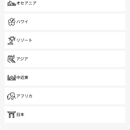
オセアニア
ハワイ
リゾート
アジア
中近東
アフリカ
日本