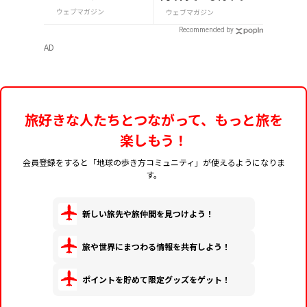
ルで絶対買いたいお
ＩＴＴＥ」が8月7日
ウェブマガジン
ウェブマガジン
土産15選
から開催
Recommended by
AD
旅好きな人たちとつながって、もっと旅を
楽しもう！
会員登録をすると「地球の歩き方コミュニティ」が使えるようになりま
す。
新しい旅先や旅仲間を見つけよう！
旅や世界にまつわる情報を共有しよう！
ポイントを貯めて限定グッズをゲット！