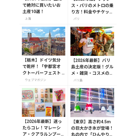
で絶対に買いたいお
ス・パリのメトロの乗
土産10選！
り方！料金やチケット
の種類、注意点を解説
上海
パリ
【栃木】ドイツ気分
【2026年最新】バリ
で乾杯！「宇都宮オ
島土産の決定版！グル
クトーバーフェスト L
メ・雑貨・コスメのお
ight 2026」が8月7日
すすめ20選
ウェブマガジン
バリ島
から開催の画像一覧
【2026年最新】迷っ
【東京】高さ約4.5m
たらコレ！マレーシ
の巨大かき氷が登場！
ア・クアラルンプー
丸の内で「ひんやりＫ