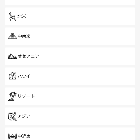
北米
中南米
オセアニア
ハワイ
リゾート
アジア
中近東