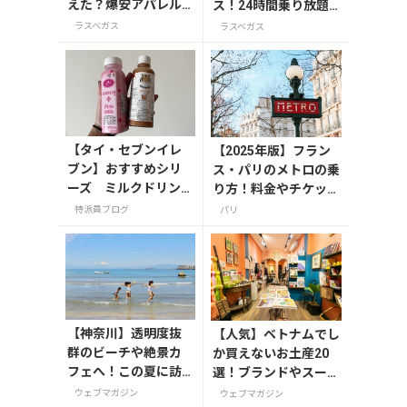
えた？爆安アパレル
ス！24時間乗り放題
ショップで宝探し
パスも
ラスベガス
ラスベガス
【タイ・セブンイレ
【2025年版】フラン
ブン】おすすめシリ
ス・パリのメトロの乗
ーズ ミルクドリン
り方！料金やチケット
ク編
の種類、注意点を解説
特派員ブログ
パリ
【神奈川】透明度抜
【人気】ベトナムでし
群のビーチや絶景カ
か買えないお土産20
フェへ！この夏に訪
選！ブランドやスーパ
れたい三浦半島の穴
ーのお菓子や雑貨まで
ウェブマガジン
ウェブマガジン