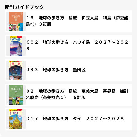
新刊ガイドブック
１５ 地球の歩き方 島旅 伊豆大島 利島（伊豆諸
島①）３訂版
Ｃ０２ 地球の歩き方 ハワイ島 ２０２７～２０２
８
Ｊ３３ 地球の歩き方 墨田区
０２ 地球の歩き方 島旅 奄美大島 喜界島 加計
呂麻島（奄美群島１） ５訂版
Ｄ１７ 地球の歩き方 タイ ２０２７～２０２８