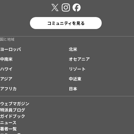
コミュニティを見る
国と地域
ヨーロッパ
北米
中南米
オセアニア
ハワイ
リゾート
アジア
中近東
アフリカ
日本
ウェブマガジン
特派員ブログ
ガイドブック
ニュース
著者一覧