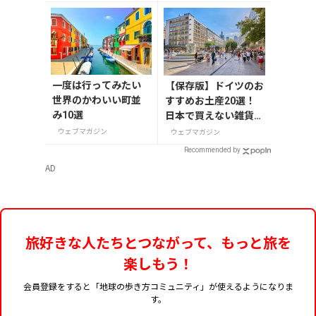
場スポット
紹介
一度は行ってみたい
【保存版】ドイツのお
世界のかわいい町並
すすめお土産20選！
み10選
日本で買えない雑貨か
らお菓子まで徹底紹介
ウェブマガジン
ウェブマガジン
Recommended by
AD
旅好きな人たちとつながって、もっと旅を
楽しもう！
会員登録をすると「地球の歩き方コミュニティ」が使えるようになりま
す。